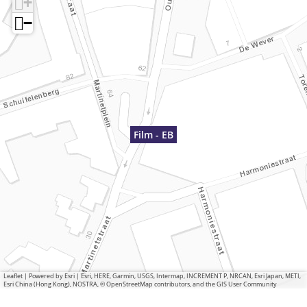
+
−
Film - EB
Leaflet
|
Powered by Esri | Esri, HERE, Garmin, USGS, Intermap, INCREMENT P, NRCAN, Esri Japan, METI,
Esri China (Hong Kong), NOSTRA, © OpenStreetMap contributors, and the GIS User Community