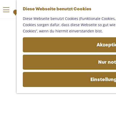
Someren
G
Asten
Diese Webseite benutzt Cookies
K
S
e
M
Deurne
a
u
h
Diese Webseite benutzt Cookies (Funktionale Cookies,
e
Gemert-Bakel
r
c
e
Cookies sorgen dafür, dass diese Webseite so gut wie m
n
Laarbeek
t
h
n
Cookies“, wenn du hiermit einverstanden bist.
ü
e
e
S
Ihren Besuch planen
n
i
Akzeptie
Auf der Karte
e
Erreichbarkeit
z
Fremdenverkehrsbüros und
u
Nur no
Informationsstellen
r
Geschäftlich
H
o
Einstellun
m
e
p
a
g