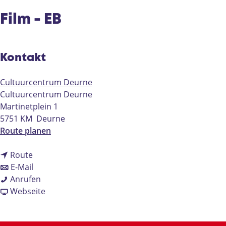
e
Film - EB
Kontakt
Cultuurcentrum Deurne
Cultuurcentrum Deurne
Martinetplein 1
5751 KM
Deurne
b
Route planen
i
b
s
Route
i
b
F
E-Mail
s
i
F
i
Anrufen
F
s
i
a
l
Webseite
i
F
l
b
m
l
i
m
F
-