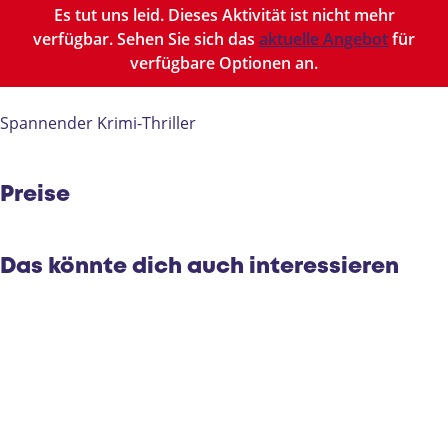
m
l
-
i
E
Es tut uns leid. Dieses Aktivität ist nicht mehr
-
m
E
l
B
verfügbar. Sehen Sie sich das
aktuelle Angebot
für
E
-
B
m
verfügbare Optionen an.
B
E
-
B
E
B
Spannender Krimi-Thriller
Preise
Das könnte dich auch interessieren