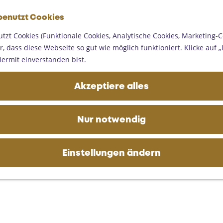
G
benutzt Cookies
e
M
h
tzt Cookies (Funktionale Cookies, Analytische Cookies, Marketing-C
e
e
, dass diese Webseite so gut wie möglich funktioniert. Klicke auf „I
n
n
iermit einverstanden bist.
ü
S
i
Akzeptiere alles
e
z
u
Nur notwendig
r
H
o
Einstellungen ändern
m
e
p
a
g