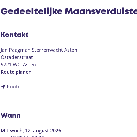
Gedeeltelijke Maansverduist
Kontakt
Jan Paagman Sterrenwacht Asten
Ostaderstraat
5721 WC
Asten
b
Route planen
i
b
s
Route
i
G
s
e
G
d
e
e
Wann
d
e
e
l
Mittwoch, 12. august 2026