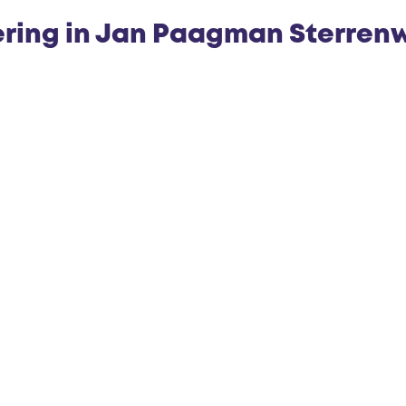
e
ering in Jan Paagman Sterren