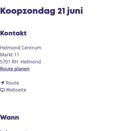
e
Koopzondag 21 juni
Kontakt
Helmond Centrum
Markt 11
5701 RH
Helmond
b
Route planen
i
b
s
Route
i
a
K
Webseite
s
b
o
K
K
o
o
o
p
o
o
z
Wann
p
p
o