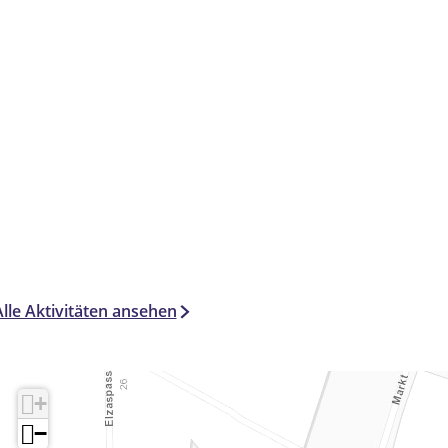
Alle Aktivitäten ansehen
+
−