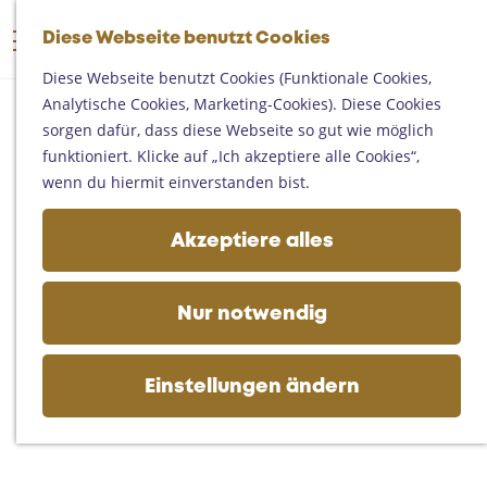
Someren
G
Asten
Diese Webseite benutzt Cookies
K
S
e
M
Deurne
a
u
h
Diese Webseite benutzt Cookies (Funktionale Cookies,
e
Gemert-Bakel
r
c
e
Analytische Cookies, Marketing-Cookies). Diese Cookies
n
Laarbeek
t
h
n
sorgen dafür, dass diese Webseite so gut wie möglich
ü
e
e
S
funktioniert. Klicke auf „Ich akzeptiere alle Cookies“,
Ihren Besuch planen
n
i
wenn du hiermit einverstanden bist.
Auf der Karte
e
Erreichbarkeit
z
Akzeptiere alles
Fremdenverkehrsbüros und
u
Informationsstellen
r
Geschäftlich
H
Nur notwendig
o
m
e
Einstellungen ändern
p
a
g