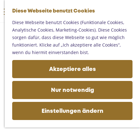
Someren
G
Asten
Diese Webseite benutzt Cookies
K
S
e
M
Deurne
a
u
h
Diese Webseite benutzt Cookies (Funktionale Cookies,
e
Gemert-Bakel
r
c
e
Analytische Cookies, Marketing-Cookies). Diese Cookies
n
Laarbeek
t
h
n
sorgen dafür, dass diese Webseite so gut wie möglich
ü
e
e
S
funktioniert. Klicke auf „Ich akzeptiere alle Cookies“,
Ihren Besuch planen
n
i
wenn du hiermit einverstanden bist.
Auf der Karte
e
Erreichbarkeit
z
Akzeptiere alles
Fremdenverkehrsbüros und
u
Informationsstellen
r
Geschäftlich
H
Nur notwendig
o
m
e
Einstellungen ändern
p
a
g