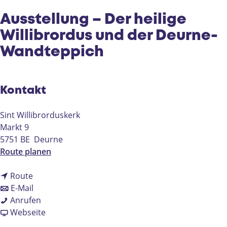
e
Ausstellung – Der heilige
Willibrordus und der Deurne-
Wandteppich
Kontakt
Sint Willibrorduskerk
Markt 9
5751 BE
Deurne
b
Route planen
i
b
s
Route
i
b
A
E-Mail
s
i
A
u
Anrufen
A
s
u
a
s
Webseite
u
A
s
b
s