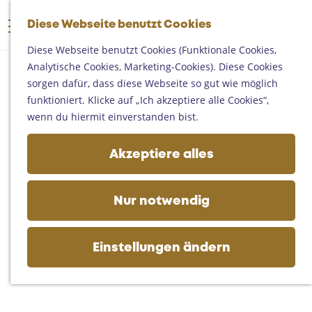
Someren
G
Asten
Diese Webseite benutzt Cookies
K
S
e
M
Deurne
a
u
h
Diese Webseite benutzt Cookies (Funktionale Cookies,
e
Gemert-Bakel
r
c
e
Analytische Cookies, Marketing-Cookies). Diese Cookies
n
Laarbeek
t
h
n
sorgen dafür, dass diese Webseite so gut wie möglich
ü
e
e
S
funktioniert. Klicke auf „Ich akzeptiere alle Cookies“,
Ihren Besuch planen
n
i
wenn du hiermit einverstanden bist.
Auf der Karte
e
Erreichbarkeit
z
Akzeptiere alles
Fremdenverkehrsbüros und
u
Informationsstellen
r
Geschäftlich
H
Nur notwendig
o
m
e
Einstellungen ändern
p
a
g