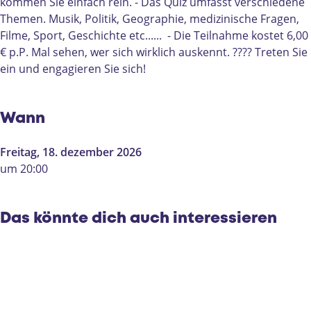
b
l
kommen Sie einfach rein. - Das Quiz umfasst verschiedene
o
l
Themen. Musik, Politik, Geographie, medizinische Fragen,
l
e
Filme, Sport, Geschichte etc...... - Die Teilnahme kostet 6,00
l
n
€ p.P. Mal sehen, wer sich wirklich auskennt. ???? Treten Sie
e
p
ein und engagieren Sie sich!
n
u
p
b
u
q
Wann
b
u
q
i
Freitag, 18. dezember 2026
u
z
um 20:00
i
b
z
i
b
j
Das könnte dich auch interessieren
i
D
j
i
D
e
i
n
e
t