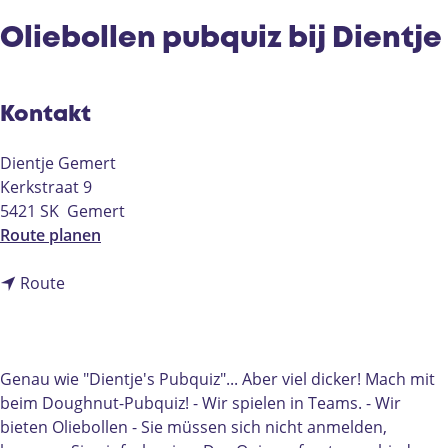
e
Oliebollen pubquiz bij Dientje
Kontakt
Dientje Gemert
Kerkstraat 9
5421 SK
Gemert
b
Route planen
i
b
s
Route
i
O
s
l
O
i
l
e
Genau wie "Dientje's Pubquiz"... Aber viel dicker! Mach mit
i
b
beim Doughnut-Pubquiz! - Wir spielen in Teams. - Wir
e
o
bieten Oliebollen - Sie müssen sich nicht anmelden,