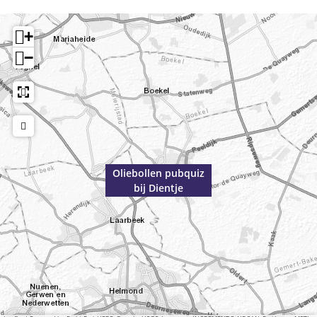
+
−
Oliebollen pubquiz
bij Dientje