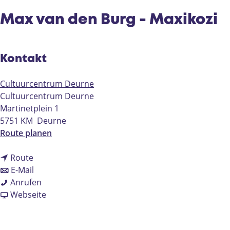
e
Max van den Burg - Maxikozi
Kontakt
Cultuurcentrum Deurne
Cultuurcentrum Deurne
Martinetplein 1
5751 KM
Deurne
b
Route planen
i
b
s
Route
i
b
M
E-Mail
s
i
M
a
Anrufen
M
s
a
a
x
Webseite
a
M
x
b
v
x
a
v
M
a