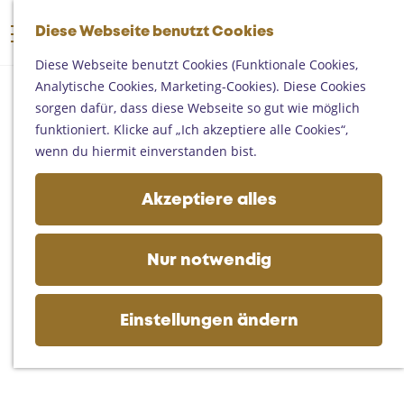
Someren
G
Asten
Diese Webseite benutzt Cookies
K
S
e
M
Deurne
a
u
h
Diese Webseite benutzt Cookies (Funktionale Cookies,
e
Gemert-Bakel
r
c
e
Analytische Cookies, Marketing-Cookies). Diese Cookies
n
Laarbeek
t
h
n
sorgen dafür, dass diese Webseite so gut wie möglich
ü
e
e
S
funktioniert. Klicke auf „Ich akzeptiere alle Cookies“,
Ihren Besuch planen
n
i
wenn du hiermit einverstanden bist.
Auf der Karte
e
Erreichbarkeit
z
Akzeptiere alles
Fremdenverkehrsbüros und
u
Informationsstellen
r
Geschäftlich
H
Nur notwendig
o
m
e
Einstellungen ändern
p
a
g