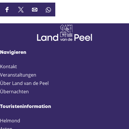
+
−
Nostalgischer
kermis