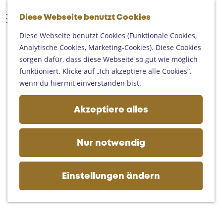
Someren
G
Asten
Diese Webseite benutzt Cookies
K
S
e
M
Deurne
a
u
h
Diese Webseite benutzt Cookies (Funktionale Cookies,
e
Gemert-Bakel
r
c
e
Analytische Cookies, Marketing-Cookies). Diese Cookies
n
Laarbeek
t
h
n
sorgen dafür, dass diese Webseite so gut wie möglich
ü
e
e
S
funktioniert. Klicke auf „Ich akzeptiere alle Cookies“,
Ihren Besuch planen
n
i
wenn du hiermit einverstanden bist.
Auf der Karte
e
Erreichbarkeit
z
Akzeptiere alles
Fremdenverkehrsbüros und
u
Informationsstellen
r
Geschäftlich
H
Nur notwendig
o
m
e
Einstellungen ändern
p
a
g