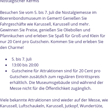
a
g
Nostalgischer Kermis
l
i
g
s
Besuchen Sie vom 5. bis 7. Juli die Nostalgiemesse im
i
c
Boerenbondsmuseum in Gemert! Genießen Sie
s
h
Fahrgeschäfte wie Karussell, Karussell und mehr.
c
e
Gewinnen Sie Preise, genießen Sie Oliebollen und
h
r
Pfannkuchen und erleben Sie Spaß für Groß und Klein für
e
k
nur 20 Cent pro Gutschein. Kommen Sie und erleben Sie
r
e
den Charme!
k
r
e
m
5. bis 7. Juli
r
i
13:00 bis 20:00
m
s
Gutscheine für Attraktionen sind für 20 Cent pro
i
Gutschein zusätzlich zum regulären Eintrittspreis
s
erhältlich. Die Museumsgebäude sind während der
Messe nicht für die Öffentlichkeit zugänglich.
Viele bekannte Attraktionen sind wieder auf der Messe, wie
Karussell, Luftschaukeln, Karussell, Jutkopf, Wundertüte,