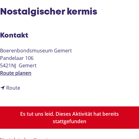
e
Nostalgischer kermis
Kontakt
Boerenbondsmuseum Gemert
Pandelaar 106
5421NJ
Gemert
b
Route planen
i
b
s
Route
i
N
s
o
N
s
Es tut uns leid. Dieses Aktivität hat bereits
o
t
stattgefunden
s
a
t
l