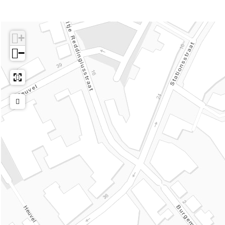
)
t
)
+
−