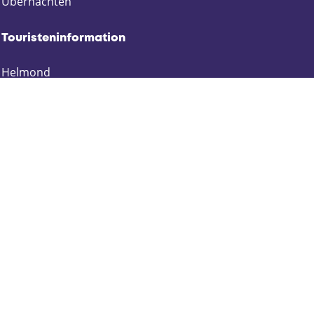
Übernachten
i
i
i
i
l
l
l
l
Touristeninformation
e
e
e
e
n
n
n
n
Helmond
a
a
a
a
Asten
u
u
u
u
f
f
f
f
Deurne
F
X
E
W
Gemert-Bakel
a
m
h
Laarbeek
c
a
a
Someren
e
i
t
b
l
s
o
A
Bleib informiert
o
p
k
p
Schrijf je in voor onze nieuwsbrief:
Zakelijk