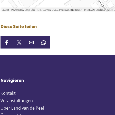
Leaflet
|
Powered by Esri | Esri, HERE, Garmin, USGS, Intermap, INCREMENT P, NRCAN, Esri Japan, METI,
Diese Seite teilen
D
D
D
D
i
i
i
i
e
e
e
e
s
s
s
s
e
e
e
e
S
S
S
S
Navigieren
e
e
e
e
i
i
i
i
Kontakt
t
t
t
t
e
e
e
e
Veranstaltungen
t
t
t
t
Über Land van de Peel
e
e
e
e