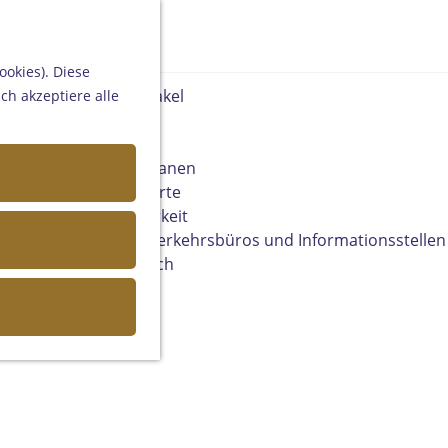
Helmond
Someren
K
S
Asten
a
u
Deurne
ookies). Diese
r
c
Gemert-Bakel
ch akzeptiere alle
t
h
Laarbeek
e
e
n
Ihren Besuch planen
Auf der Karte
Erreichbarkeit
Fremdenverkehrsbüros und Informationsstellen
Geschäftlich