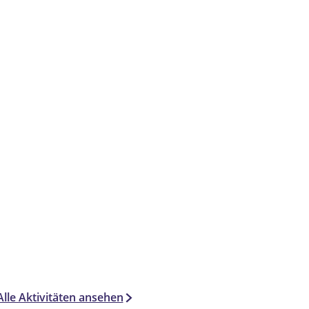
h
t
e
n
F
e
h
F
t
a
F
e
a
h
s
a
F
s
e
t
s
a
t
F
L
t
s
L
a
a
L
t
a
s
n
a
L
n
t
e
n
a
e
L
(
e
n
(
a
t
(
e
t
n
r
t
(
r
e
y
r
t
y
(
-
y
r
-
t
o
-
y
o
r
u
o
-
u
y
t
u
o
t
-
)
t
u
)
o
Alle Aktivitäten ansehen
)
t
u