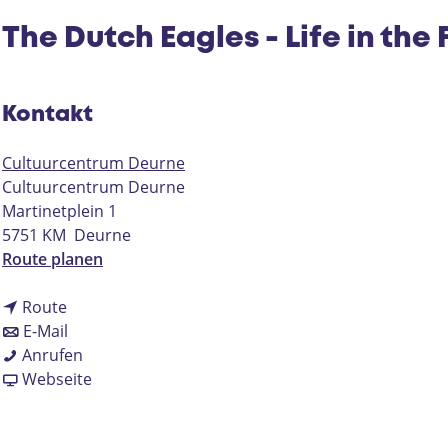
The Dutch Eagles - Life in the 
Kontakt
Cultuurcentrum Deurne
Cultuurcentrum Deurne
Martinetplein 1
5751 KM
Deurne
b
Route planen
i
b
s
Route
i
b
T
E-Mail
s
i
T
h
Anrufen
T
s
h
a
e
Webseite
h
T
e
b
D
e
h
D
T
u