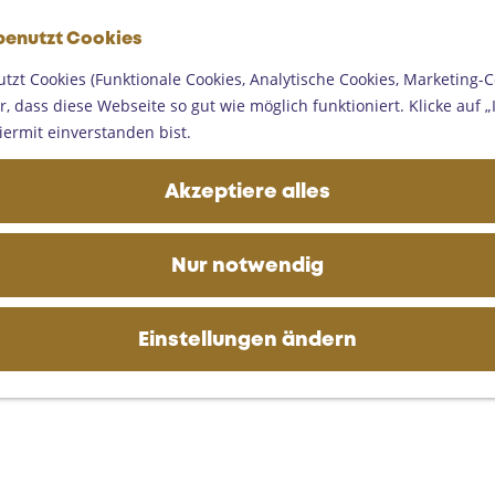
G
benutzt Cookies
e
M
h
tzt Cookies (Funktionale Cookies, Analytische Cookies, Marketing-C
e
e
, dass diese Webseite so gut wie möglich funktioniert. Klicke auf „I
n
n
iermit einverstanden bist.
ü
S
i
Akzeptiere alles
e
z
u
Nur notwendig
r
H
o
Einstellungen ändern
m
e
p
a
g