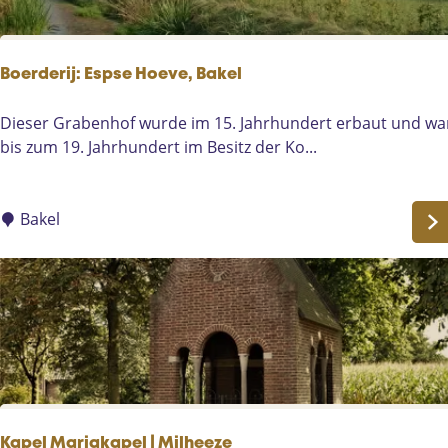
2
e
H
e
Boerderij: Espse Hoeve, Bakel
l
m
B
Dieser Grabenhof wurde im 15. Jahrhundert erbaut und wa
o
o
bis zum 19. Jahrhundert im Besitz der Ko...
n
e
d
r
d
Bakel
e
r
i
j
:
E
s
p
s
Kapel Mariakapel | Milheeze