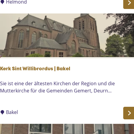
e
Helmond
d
H
r
e
e
l
n
m
h
o
u
n
i
d
z
e
n
Kerk Sint Willibrordus | Bakel
K
a
K
Sie ist eine der ältesten Kirchen der Region und die
n
e
Mutterkirche für die Gemeinden Gemert, Deurn...
a
r
a
k
l
S
Bakel
d
i
i
n
j
t