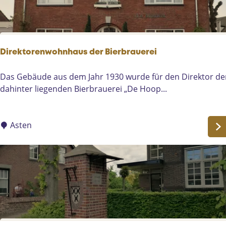
e
T
r
e
Direktorenwohnhaus der Bierbrauerei
e
F
D
Das Gebäude aus dem Jahr 1930 wurde für den Direktor de
o
i
dahinter liegenden Bierbrauerei „De Hoop...
u
r
n
e
d
k
Asten
a
t
t
o
i
r
o
e
n
n
F
w
e
o
i
h