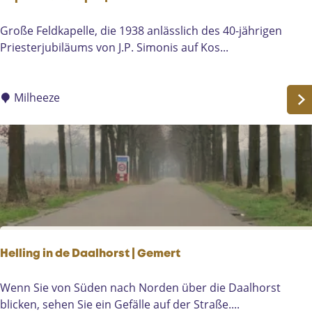
e
H
K
Große Feldkapelle, die 1938 anlässlich des 40-jährigen
o
a
Priesterjubiläums von J.P. Simonis auf Kos...
e
p
v
e
e
l
Milheeze
,
M
B
a
a
r
k
i
e
a
l
k
a
p
e
Helling in de Daalhorst | Gemert
l
|
H
Wenn Sie von Süden nach Norden über die Daalhorst
M
e
blicken, sehen Sie ein Gefälle auf der Straße....