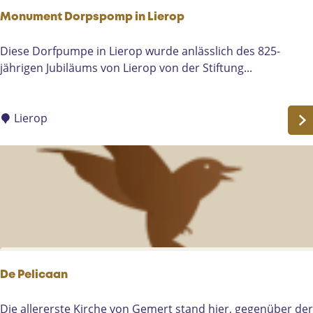
e
n
Monument Dorpspomp in Lierop
r
h
n
a
M
Diese Dorfpumpe in Lierop wurde anlässlich des 825-
S
u
o
jährigen Jubiläums von Lierop von der Stiftung...
i
s
n
e
d
u
d
e
m
Lierop
a
r
e
s
B
n
L
i
t
e
e
D
b
r
o
e
b
r
n
r
p
a
s
u
p
De Pelicaan
e
o
r
m
D
Die allererste Kirche von Gemert stand hier, gegenüber der
e