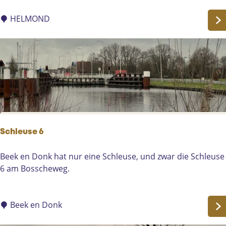
i
e
s
T
HELMOND
-
o
V
r
e
e
e
n
s
(
t
S
r
t
a
i
a
p
Schleuse 6
t
h
4
o
S
Beek en Donk hat nur eine Schleuse, und zwar die Schleuse
4
u
c
6 am Bosscheweg.
H
t
h
e
)
l
l
e
Beek en Donk
m
u
o