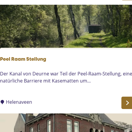
o
n
h
u
i
z
e
n
-
Peel Raam Stellung
W
i
P
Der Kanal von Deurne war Teil der Peel-Raam-Stellung, ein
l
e
natürliche Barriere mit Kasematten um...
l
e
e
l
m
R
Helenaveen
P
a
r
a
i
m
n
S