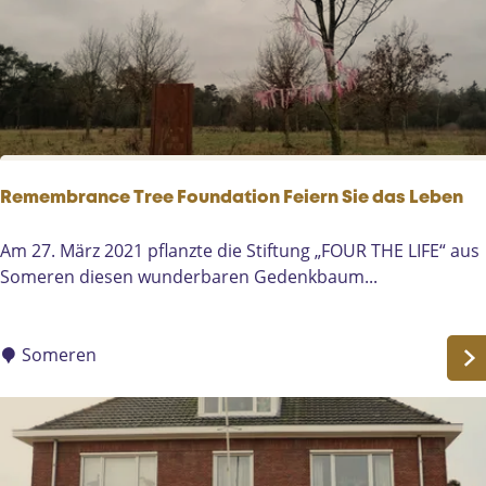
s
n
e
d
6
Remembrance Tree Foundation Feiern Sie das Leben
R
Am 27. März 2021 pflanzte die Stiftung „FOUR THE LIFE“ aus
e
Someren diesen wunderbaren Gedenkbaum...
m
e
m
Someren
b
r
a
n
c