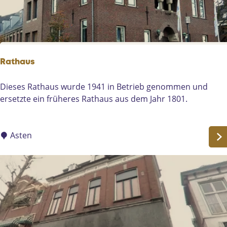
z
t
e
e
n
l
s
l
t
u
Rathaus
r
n
a
g
R
Dieses Rathaus wurde 1941 in Betrieb genommen und
a
a
ersetzte ein früheres Rathaus aus dem Jahr 1801.
t
t
1
h
6
a
Asten
2
u
t
s
m
1
7
4
H
e