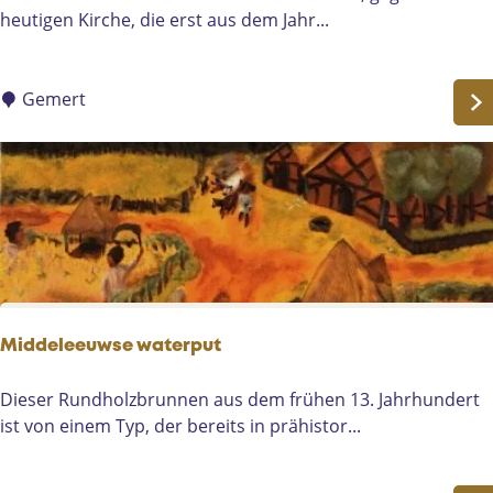
p
e
heutigen Kirche, die erst aus dem Jahr...
i
i
P
n
e
L
l
Gemert
i
i
e
c
r
a
o
a
p
n
Middeleeuwse waterput
M
Dieser Rundholzbrunnen aus dem frühen 13. Jahrhundert
i
ist von einem Typ, der bereits in prähistor...
d
d