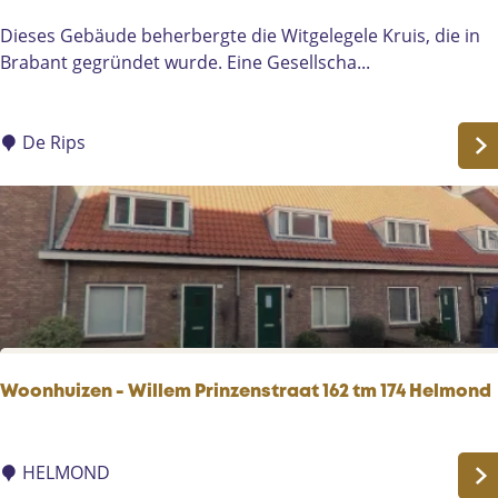
W
Dieses Gebäude beherbergte die Witgelegele Kruis, die in
i
Brabant gegründet wurde. Eine Gesellscha...
t
-
g
De Rips
e
l
e
-
k
r
u
i
s
Woonhuizen - Willem Prinzenstraat 162 tm 174 Helmond
W
o
HELMOND