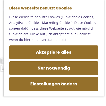
Someren
G
Asten
Diese Webseite benutzt Cookies
K
S
e
M
Deurne
a
u
h
Diese Webseite benutzt Cookies (Funktionale Cookies,
e
Gemert-Bakel
r
c
e
Analytische Cookies, Marketing-Cookies). Diese Cookies
n
Laarbeek
t
h
n
sorgen dafür, dass diese Webseite so gut wie möglich
ü
e
e
S
funktioniert. Klicke auf „Ich akzeptiere alle Cookies“,
Ihren Besuch planen
n
i
wenn du hiermit einverstanden bist.
Auf der Karte
e
Erreichbarkeit
z
Akzeptiere alles
Fremdenverkehrsbüros und
u
Informationsstellen
Erleben Sie Kultur im
r
Geschäftlich
H
Land van de Peel
Nur notwendig
o
m
e
Einstellungen ändern
p
a
g