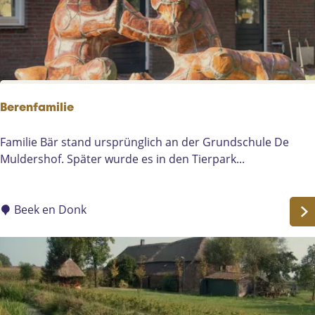
h
e
u
n
i
?
s
-
K
e
Berenfamilie
r
k
B
Familie Bär stand ursprünglich an der Grundschule De
s
e
Muldershof. Später wurde es in den Tierpark...
t
r
r
e
a
n
Beek en Donk
a
f
t
a
5
m
0
i
-
l
5
i