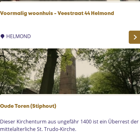
l
m
Voormalig woonhuis - Veestraat 44 Helmond
o
n
V
d
o
HELMOND
o
r
m
a
l
i
g
w
o
Oude Toren (Stiphout)
o
n
O
Dieser Kirchenturm aus ungefähr 1400 ist ein Überrest der
h
u
mittelalterliche St. Trudo-Kirche.
u
d