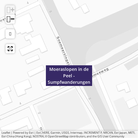
+
−
Moeraslopen in de
Peel -
Sumpfwanderungen
Leaflet
|
Powered by Esri | Esri, HERE, Garmin, USGS, Intermap, INCREMENT P, NRCAN, Esri Japan, METI,
Esri China (Hong Kong), NOSTRA, © OpenStreetMap contributors, and the GIS User Community