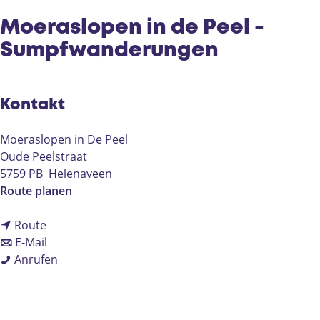
e
Moeraslopen in de Peel -
Sumpfwanderungen
Kontakt
Moeraslopen in De Peel
Oude Peelstraat
5759 PB
Helenaveen
b
Route planen
i
b
s
Route
i
b
M
E-Mail
s
i
M
o
Anrufen
M
s
o
e
o
M
e
r
e
o
r
a