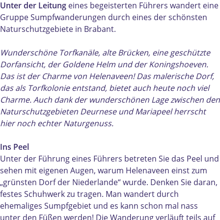
r
e
a
s
Unter der Leitung
eines begeisterten Führers wandert eine
a
r
s
l
Gruppe Sumpfwanderungen durch eines der schönsten
s
a
l
o
Naturschutzgebiete in Brabant.
l
s
o
p
o
l
p
e
Wunderschöne Torfkanäle, alte Brücken, eine geschützte
p
o
e
n
Dorfansicht, der Goldene Helm und der Koningshoeven.
e
p
n
i
Das ist der Charme von Helenaveen! Das malerische Dorf,
n
e
i
n
das als Torfkolonie entstand, bietet auch heute noch viel
i
n
n
d
Charme. Auch dank der wunderschönen Lage zwischen den
n
i
d
e
Naturschutzgebieten Deurnese und Mariapeel herrscht
d
n
e
P
hier noch echter Naturgenuss.
e
d
P
e
P
e
e
e
Ins Peel
e
P
e
l
Unter der Führung eines Führers betreten Sie das Peel und
e
e
l
-
sehen mit eigenen Augen, warum Helenaveen einst zum
l
e
-
S
„grünsten Dorf der Niederlande“ wurde. Denken Sie daran,
-
l
S
u
festes Schuhwerk zu tragen. Man wandert durch
S
-
u
m
ehemaliges Sumpfgebiet und es kann schon mal nass
u
S
m
p
unter den Füßen werden! Die Wanderung verläuft teils auf