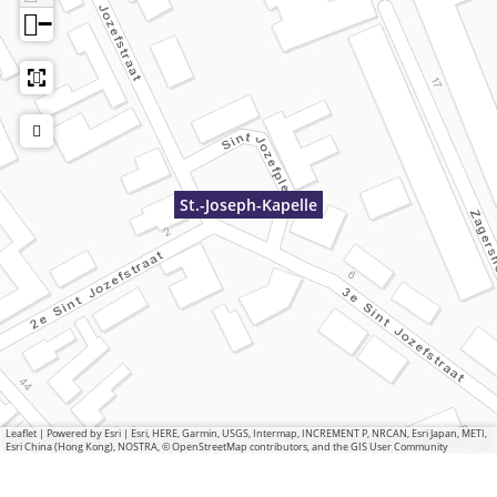
−
St.-Joseph-Kapelle
Leaflet
|
Powered by Esri | Esri, HERE, Garmin, USGS, Intermap, INCREMENT P, NRCAN, Esri Japan, METI,
Esri China (Hong Kong), NOSTRA, © OpenStreetMap contributors, and the GIS User Community