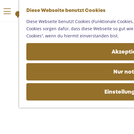
Someren
G
Asten
Diese Webseite benutzt Cookies
K
S
e
M
Deurne
a
u
h
Diese Webseite benutzt Cookies (Funktionale Cookies,
e
Gemert-Bakel
r
c
e
Cookies sorgen dafür, dass diese Webseite so gut wie m
n
Laarbeek
t
h
n
Cookies“, wenn du hiermit einverstanden bist.
ü
e
e
S
Ihren Besuch planen
n
i
Akzeptie
Auf der Karte
e
Erreichbarkeit
z
Fremdenverkehrsbüros und
u
Nur no
Informationsstellen
r
Geschäftlich
H
o
Einstellun
m
e
p
a
g