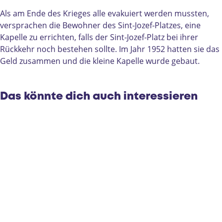
o
e
s
p
Als am Ende des Krieges alle evakuiert werden mussten,
e
h
versprachen die Bewohner des Sint-Jozef-Platzes, eine
p
-
Kapelle zu errichten, falls der Sint-Jozef-Platz bei ihrer
h
K
Rückkehr noch bestehen sollte. Im Jahr 1952 hatten sie das
-
a
Geld zusammen und die kleine Kapelle wurde gebaut.
K
p
a
e
p
l
Das könnte dich auch interessieren
e
l
l
e
l
e