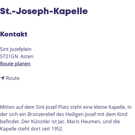
e
St.-Joseph-Kapelle
Kontakt
Sint Jozefplein
5721GN
Asten
b
Route planen
i
b
s
Route
i
S
s
t
S
.
t
-
Mitten auf dem Sint-Jozef-Platz steht eine kleine Kapelle, in
.
J
der sich ein Bronzerelief des Heiligen Josef mit dem Kind
-
o
befindet. Der Künstler ist Jac. Maris Heumen, und die
J
s
Kapelle steht dort seit 1952.