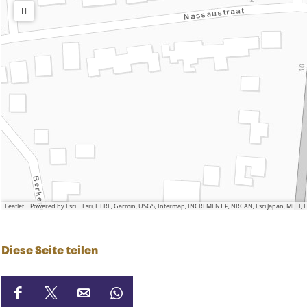
Leaflet
|
Powered by Esri | Esri, HERE, Garmin, USGS, Intermap, INCREMENT P, NRCAN, Esri Japan, METI,
Diese Seite teilen
D
D
D
D