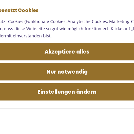
G
benutzt Cookies
e
M
h
tzt Cookies (Funktionale Cookies, Analytische Cookies, Marketing-C
e
e
, dass diese Webseite so gut wie möglich funktioniert. Klicke auf „I
n
n
iermit einverstanden bist.
ü
S
i
Akzeptiere alles
e
z
u
Nur notwendig
r
H
o
Einstellungen ändern
m
e
p
a
g