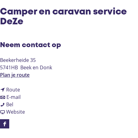
Camper en caravan service
DeZe
Neem contact op
Beekerheide 35
5741HB
Beek en Donk
n
Plan je route
a
n
a
Route
a
n
r
E-mail
C
a
a
C
Bel
a
r
a
v
a
Website
m
C
r
a
m
p
a
C
n
p
F
e
m
a
C
e
a