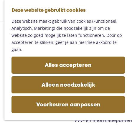
Fietsen
G
Mountainbiken
Deze website gebruikt cookies
K
Z
a
Paardrijden
M
a
o
n
Toproutes
Deze website maakt gebruik van cookies (Functioneel,
e
a
e
a
Analytisch, Marketing) die noodzakelijk zijn om de
n
r
k
a
De regio
website zo goed mogelijk te laten functioneren. Door op
u
t
e
r
Someren
accepteren te klikken, geef je aan hiermee akkoord te
n
d
Helmond
gaan.
e
Asten
h
Deurne
Alles accepteren
o
Gemert-Bakel
m
Laarbeek
e
Alleen noodzakelijk
p
Plan je bezoek
a
Op de kaart
g
Voorkeuren aanpassen
Bijzonder overnachten
e
Zakelijk bezoek
VVV- en Informatiepunten