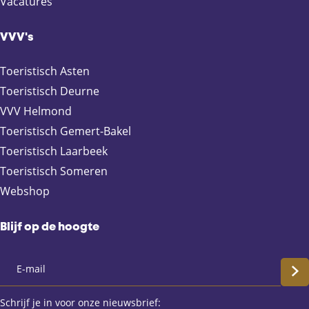
Vacatures
o
o
o
o
p
p
p
p
F
X
e
W
VVV's
a
-
h
c
m
a
Toeristisch Asten
e
a
t
Toeristisch Deurne
b
i
s
VVV Helmond
o
l
A
Toeristisch Gemert-Bakel
o
p
Toeristisch Laarbeek
k
p
Toeristisch Someren
Webshop
Blijf op de hoogte
S
c
Schrijf je in voor onze nieuwsbrief: