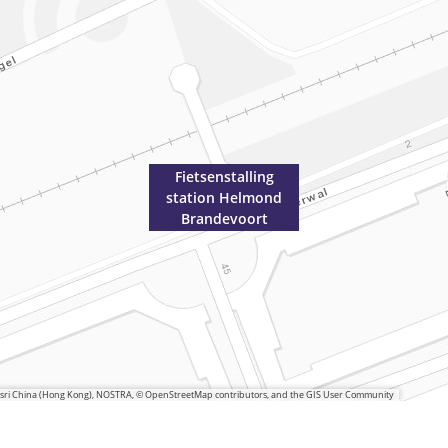
Fietsenstalling
station Helmond
Brandevoort
 Esri China (Hong Kong), NOSTRA, © OpenStreetMap contributors, and the GIS User Community