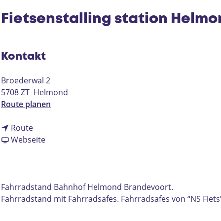
Fietsenstalling station Helm
Kontakt
Broederwal 2
5708 ZT
Helmond
b
Route planen
i
b
s
Route
i
a
F
Webseite
s
b
i
F
F
e
i
i
t
e
e
s
Fahrradstand Bahnhof Helmond Brandevoort.
t
t
e
Fahrradstand mit Fahrradsafes. Fahrradsafes von “NS Fie
s
s
n