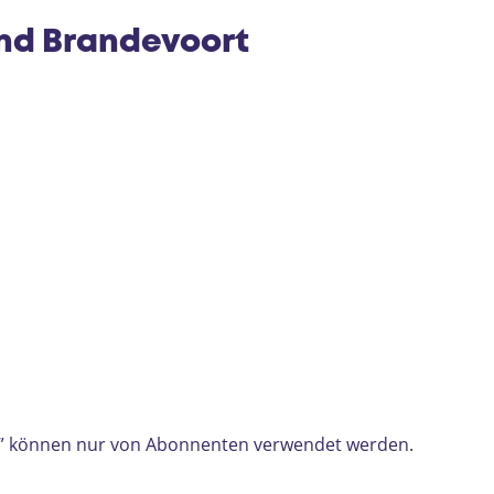
e
ond Brandevoort
ts” können nur von Abonnenten verwendet werden.