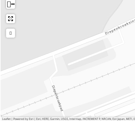
−
Leaflet
|
Powered by Esri | Esri, HERE, Garmin, USGS, Intermap, INCREMENT P, NRCAN, Esri Japan, METI,