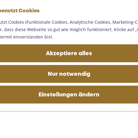
G
benutzt Cookies
e
M
h
tzt Cookies (Funktionale Cookies, Analytische Cookies, Marketing-C
e
e
, dass diese Webseite so gut wie möglich funktioniert. Klicke auf „I
n
n
iermit einverstanden bist.
ü
S
i
Akzeptiere alles
e
z
u
Nur notwendig
r
H
o
Einstellungen ändern
m
e
p
a
g