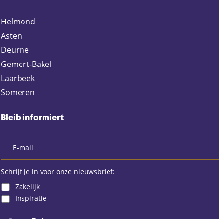
e
e
e
e
n
n
n
n
Helmond
a
a
a
a
Asten
u
u
u
u
f
f
f
f
Deurne
F
X
E
W
Gemert-Bakel
a
m
h
Laarbeek
c
a
a
Someren
e
i
t
b
l
s
o
A
Bleib informiert
o
p
k
p
Schrijf je in voor onze nieuwsbrief:
Zakelijk
Inspiratie