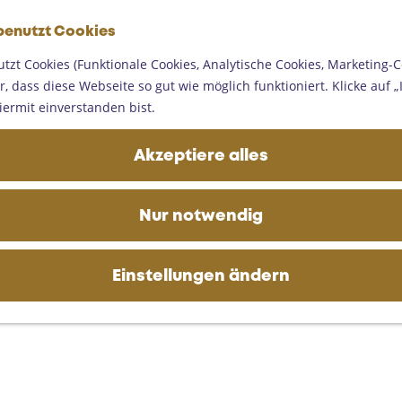
G
benutzt Cookies
e
M
h
tzt Cookies (Funktionale Cookies, Analytische Cookies, Marketing-C
e
e-Rixtel
e
, dass diese Webseite so gut wie möglich funktioniert. Klicke auf „I
n
n
iermit einverstanden bist.
ü
S
i
Akzeptiere alles
e
z
u
Nur notwendig
r
H
o
Einstellungen ändern
m
e
p
a
g