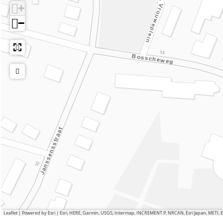
+
−
Leaflet
|
Powered by Esri | Esri, HERE, Garmin, USGS, Intermap, INCREMENT P, NRCAN, Esri Japan, METI,