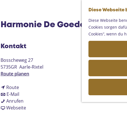
Diese Webseite 
Diese Webseite benu
Harmonie De Goede Hoop Aarl
Cookies sorgen dafür
Cookies“, wenn du h
Kontakt
Bosscheweg 27
5735GR
Aarle-Rixtel
b
Route planen
i
b
s
Route
i
b
H
E-Mail
s
i
H
a
Anrufen
H
s
a
a
r
Webseite
a
H
r
b
m
r
a
m
H
o