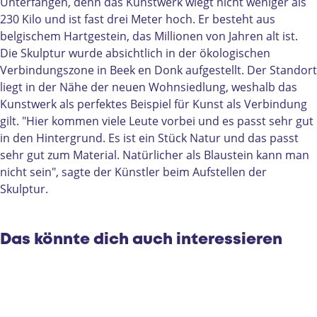
a
e
Unterfangen, denn das Kunstwerk wiegt nicht weniger als
P
s
230 Kilo und ist fast drei Meter hoch. Er besteht aus
e
a
belgischem Hartgestein, das Millionen von Jahren alt ist.
s
n
Die Skulptur wurde absichtlich in der ökologischen
a
t
Verbindungszone in Beek en Donk aufgestellt. Der Standort
n
e
liegt in der Nähe der neuen Wohnsiedlung, weshalb das
t
Kunstwerk als perfektes Beispiel für Kunst als Verbindung
e
gilt. "Hier kommen viele Leute vorbei und es passt sehr gut
in den Hintergrund. Es ist ein Stück Natur und das passt
sehr gut zum Material. Natürlicher als Blaustein kann man
nicht sein", sagte der Künstler beim Aufstellen der
Skulptur.
Das könnte dich auch interessieren