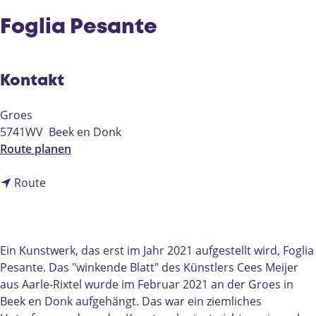
e
Foglia Pesante
Kontakt
Groes
5741WV
Beek en Donk
b
Route planen
i
b
s
Route
i
F
s
o
F
g
o
l
Ein Kunstwerk, das erst im Jahr 2021 aufgestellt wird, Foglia
g
i
Pesante. Das "winkende Blatt" des Künstlers Cees Meijer
l
a
aus Aarle-Rixtel wurde im Februar 2021 an der Groes in
i
P
Beek en Donk aufgehängt. Das war ein ziemliches