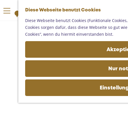
Someren
G
Asten
Diese Webseite benutzt Cookies
K
S
e
M
Deurne
a
u
h
Diese Webseite benutzt Cookies (Funktionale Cookies,
e
Gemert-Bakel
r
c
e
Cookies sorgen dafür, dass diese Webseite so gut wie m
n
Laarbeek
t
h
n
Cookies“, wenn du hiermit einverstanden bist.
ü
e
e
S
Ihren Besuch planen
n
i
Akzeptie
Auf der Karte
e
Erreichbarkeit
z
Fremdenverkehrsbüros und
u
Nur no
Informationsstellen
r
Geschäftlich
H
o
Einstellun
m
e
p
a
g