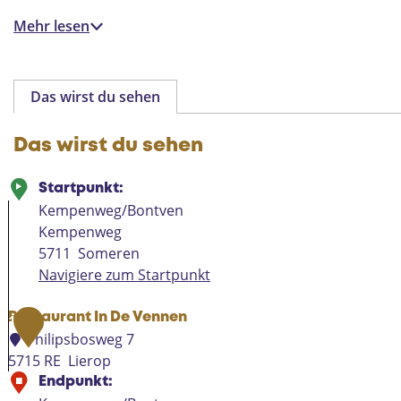
Mehr lesen
Das wirst du sehen
Das wirst du sehen
Startpunkt:
Kempenweg/Bontven
Kempenweg
5711
Someren
Navigiere zum Startpunkt
Restaurant In De Vennen
1
Philipsbosweg 7
5715 RE
Lierop
R
Endpunkt: