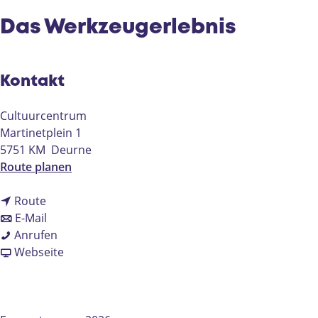
e
Das Werkzeugerlebnis
Kontakt
Cultuurcentrum
Martinetplein 1
5751 KM
Deurne
b
Route planen
i
b
s
Route
i
b
D
E-Mail
s
i
D
a
Anrufen
D
s
a
a
s
Webseite
a
D
s
b
W
s
a
W
D
e
W
s
e
a
r