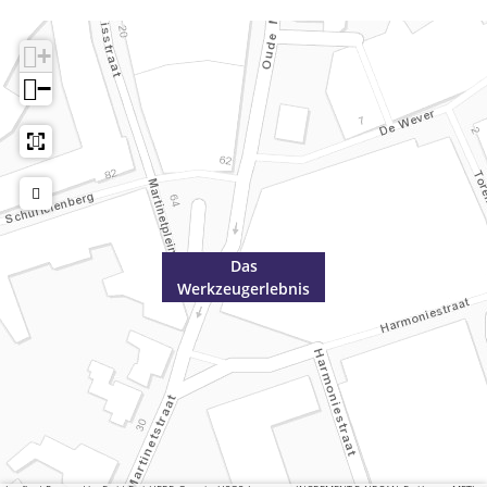
+
−
Das
Werkzeugerlebnis