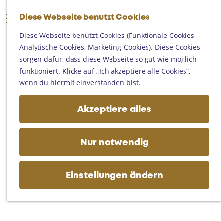
Someren
G
Asten
Diese Webseite benutzt Cookies
K
S
e
M
Deurne
a
u
h
Diese Webseite benutzt Cookies (Funktionale Cookies,
e
Gemert-Bakel
r
c
e
Analytische Cookies, Marketing-Cookies). Diese Cookies
n
Laarbeek
t
h
n
sorgen dafür, dass diese Webseite so gut wie möglich
ü
e
e
S
funktioniert. Klicke auf „Ich akzeptiere alle Cookies“,
Ihren Besuch planen
n
i
wenn du hiermit einverstanden bist.
Auf der Karte
e
Erreichbarkeit
z
Akzeptiere alles
Fremdenverkehrsbüros und
u
Informationsstellen
r
Geschäftlich
H
Nur notwendig
o
m
e
Einstellungen ändern
p
a
g