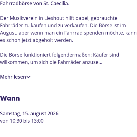
s
f
f
Fahrradbörse von St. Caecilia.
e
ü
ü
f
r
r
Der Musikverein in Lieshout hilft dabei, gebrauchte
ü
g
g
Fahrräder zu kaufen und zu verkaufen. Die Börse ist im
r
e
e
August, aber wenn man ein Fahrrad spenden möchte, kann
g
b
b
es schon jetzt abgeholt werden.
e
r
r
b
a
a
Die Börse funktioniert folgendermaßen: Käufer sind
r
u
u
willkommen, um sich die Fahrräder anzuse…
a
c
c
u
h
h
Mehr lesen
c
t
t
h
e
e
t
F
F
Wann
e
a
a
F
h
h
Samstag, 15. august 2026
a
r
r
von 10:30 bis 13:00
h
r
r
r
ä
ä