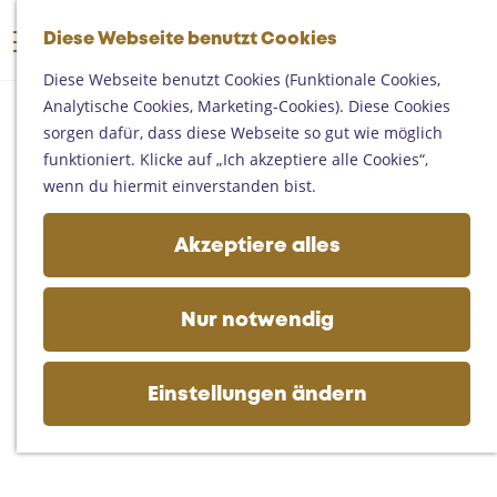
Someren
G
Asten
Diese Webseite benutzt Cookies
K
S
e
M
Deurne
a
u
h
Diese Webseite benutzt Cookies (Funktionale Cookies,
e
Gemert-Bakel
r
c
e
Analytische Cookies, Marketing-Cookies). Diese Cookies
n
Laarbeek
t
h
n
sorgen dafür, dass diese Webseite so gut wie möglich
ü
e
e
S
funktioniert. Klicke auf „Ich akzeptiere alle Cookies“,
Ihren Besuch planen
n
i
wenn du hiermit einverstanden bist.
Auf der Karte
e
Erreichbarkeit
z
Akzeptiere alles
Fremdenverkehrsbüros und
u
Informationsstellen
r
Geschäftlich
H
Nur notwendig
o
m
e
Einstellungen ändern
p
a
g