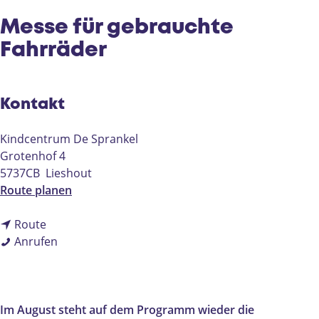
e
Messe für gebrauchte
Fahrräder
Kontakt
Kindcentrum De Sprankel
Grotenhof 4
5737CB
Lieshout
b
Route planen
i
b
s
Route
i
M
M
Anrufen
s
e
e
M
s
s
e
s
s
s
e
e
Im August steht auf dem Programm wieder die