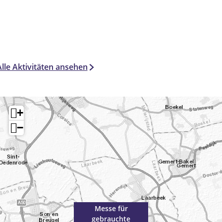
Alle Aktivitäten ansehen
+
−
Messe für
gebrauchte