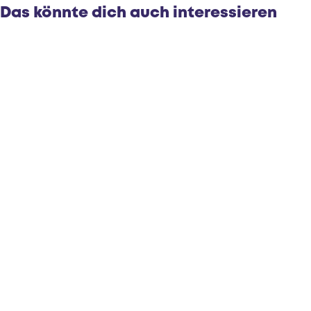
r
d
d
Das könnte dich auch interessieren
ä
e
e
d
r
r
e
r