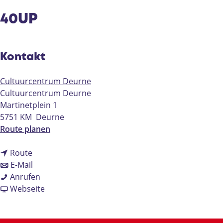
e
40UP
Kontakt
Cultuurcentrum Deurne
Cultuurcentrum Deurne
Martinetplein 1
5751 KM
Deurne
b
Route planen
i
b
s
Route
i
b
4
E-Mail
s
i
4
0
Anrufen
4
s
0
a
U
Webseite
0
4
U
b
P
U
0
P
4