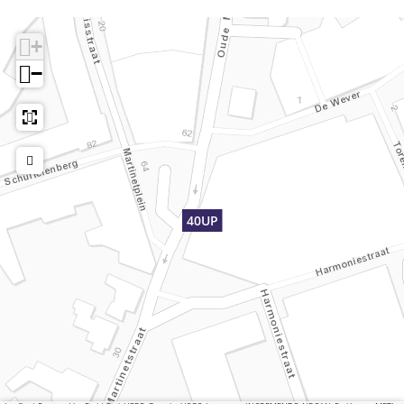
+
−
40UP