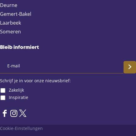
Deurne
Gemert-Bakel
Laarbeek
Someren
Bleib informiert
S
c
Schrijf je in voor onze nieuwsbrief:
Zakelijk
h
Inspiratie
r
F
I
X
i
a
n
L
Cookie-Einstellungen
j
c
s
a