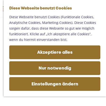
Someren
G
Asten
Diese Webseite benutzt Cookies
K
S
e
M
Deurne
a
u
h
Diese Webseite benutzt Cookies (Funktionale Cookies,
e
Gemert-Bakel
r
c
e
Analytische Cookies, Marketing-Cookies). Diese Cookies
n
Laarbeek
t
h
n
sorgen dafür, dass diese Webseite so gut wie möglich
ü
e
e
S
funktioniert. Klicke auf „Ich akzeptiere alle Cookies“,
Ihren Besuch planen
n
i
wenn du hiermit einverstanden bist.
Auf der Karte
e
Erreichbarkeit
z
Akzeptiere alles
Fremdenverkehrsbüros und
u
Informationsstellen
r
Geschäftlich
H
Nur notwendig
o
m
e
Einstellungen ändern
p
a
g