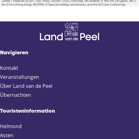
Leaflet
|
Powered by Esri | Esri, HERE, Garmin, USGS, Intermap, INCREMENT P, NRCAN, Esri Japan, METI,
Esri China (Hong Kong), NOSTRA, © OpenStreetMap contributors, and the GIS User Community
Navigieren
Kontakt
Veranstaltungen
Über Land van de Peel
Übernachten
Touristeninformation
Helmond
Asten