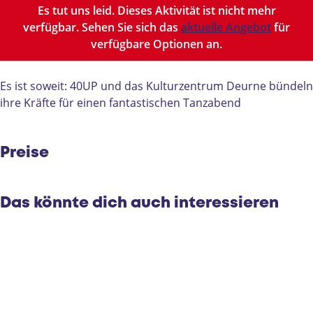
P
U
0
Es tut uns leid. Dieses Aktivität ist nicht mehr
P
U
verfügbar. Sehen Sie sich das
aktuelle Angebot
für
P
verfügbare Optionen an.
Es ist soweit: 40UP und das Kulturzentrum Deurne bündeln
ihre Kräfte für einen fantastischen Tanzabend
Preise
Das könnte dich auch interessieren