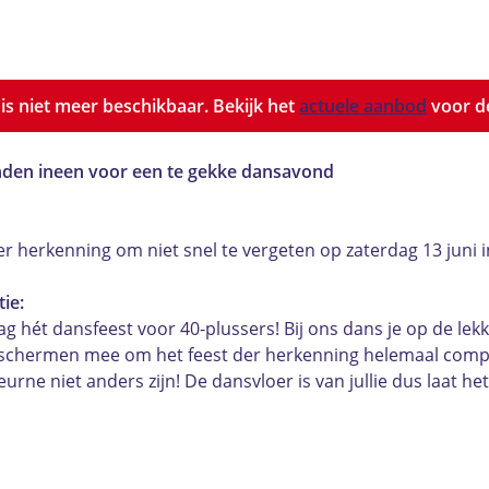
t is niet meer beschikbaar. Bekijk het
actuele aanbod
voor de
anden ineen voor een te gekke dansavond
der herkenning om niet snel te vergeten op zaterdag 13 juni
ie:
g hét dansfeest voor 40-plussers! Bij ons dans je op de lekkers
te schermen mee om het feest der herkenning helemaal comp
rne niet anders zijn! De dansvloer is van jullie dus laat he