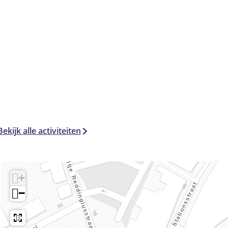
Bekijk alle activiteiten
+
−