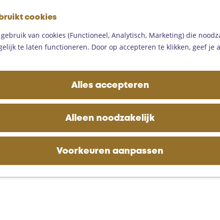
G
bruikt cookies
a
M
n
ebruik van cookies (Functioneel, Analytisch, Marketing) die noodza
e
a
lijk te laten functioneren. Door op accepteren te klikken, geef je
n
a
u
r
d
Alles accepteren
e
h
o
Alleen noodzakelijk
m
e
p
Voorkeuren aanpassen
a
g
e