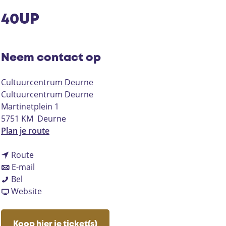
40UP
Neem contact op
Cultuurcentrum Deurne
Cultuurcentrum Deurne
Martinetplein 1
5751 KM
Deurne
n
Plan je route
a
n
a
Route
a
n
r
E-mail
4
a
a
4
Bel
0
r
a
v
0
Website
U
4
r
a
U
P
0
4
n
P
Koop hier je ticket(s)