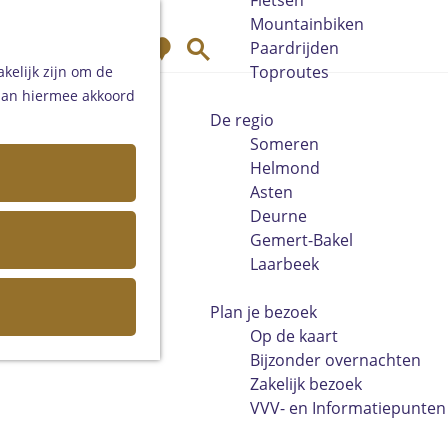
Fietsen
Mountainbiken
K
Z
Paardrijden
a
o
Toproutes
kelijk zijn om de
a
e
 aan hiermee akkoord
r
k
De regio
t
e
Someren
n
Helmond
Asten
Deurne
Gemert-Bakel
Laarbeek
Plan je bezoek
Op de kaart
Bijzonder overnachten
Zakelijk bezoek
VVV- en Informatiepunten