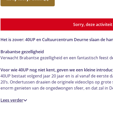
U
0
4
P
U
0
P
U
P
Sorry, deze activitei
Het is zover: 40UP en Cultuurcentrum Deurne slaan de h
Brabantse gezelligheid
Verwacht Brabantse gezelligheid en een fantastisch feest 
Voor wie 40UP nog niet kent, geven we een kleine introduct
40UP bestaat volgend jaar 20 jaar en is al vanaf de eerste da
20’s. Ondertussen draaien de originele videoclips op gro
enorm genieten van de ongedwongen sfeer, en dat zal in Deu
Lees verder