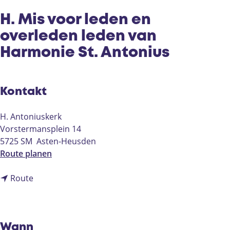
e
H. Mis voor leden en
overleden leden van
Harmonie St. Antonius
Kontakt
H. Antoniuskerk
Vorstermansplein 14
5725 SM
Asten-Heusden
b
Route planen
i
b
s
Route
i
H
s
.
H
M
.
i
Wann