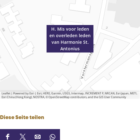
i
S
e
t
S
.
t
A
H. Mis voor leden
.
n
en overleden leden
A
t
van Harmonie St.
n
o
Antonius
t
n
o
i
n
u
i
s
u
s
Leaflet
|
Powered by Esri | Esri, HERE, Garmin, USGS, Intermap, INCREMENT P, NRCAN, Esri Japan, METI,
Esri China (Hong Kong), NOSTRA, © OpenStreetMap contributors, and the GIS User Community
Diese Seite teilen
D
D
D
D