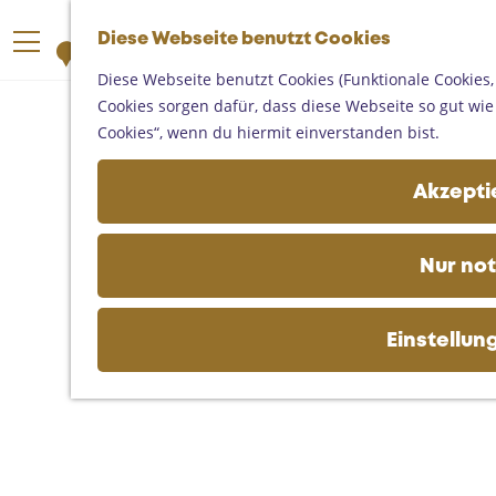
Someren
G
Asten
Diese Webseite benutzt Cookies
K
S
e
M
Deurne
a
u
h
Diese Webseite benutzt Cookies (Funktionale Cookies,
e
Gemert-Bakel
r
c
e
Cookies sorgen dafür, dass diese Webseite so gut wie m
n
Laarbeek
t
h
n
Cookies“, wenn du hiermit einverstanden bist.
ü
e
e
S
Ihren Besuch planen
n
i
Akzeptie
Auf der Karte
e
Erreichbarkeit
z
Fremdenverkehrsbüros und
u
Nur no
Informationsstellen
r
Geschäftlich
H
o
Einstellun
m
e
p
a
g