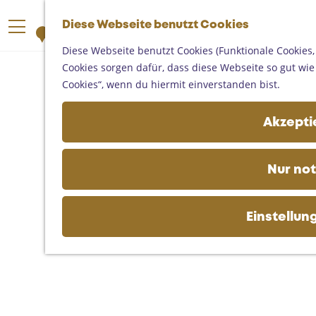
Someren
G
Asten
Diese Webseite benutzt Cookies
K
S
e
M
Deurne
a
u
h
Diese Webseite benutzt Cookies (Funktionale Cookies,
e
Gemert-Bakel
r
c
e
Cookies sorgen dafür, dass diese Webseite so gut wie m
n
Laarbeek
t
h
n
Cookies“, wenn du hiermit einverstanden bist.
ü
e
e
S
Ihren Besuch planen
n
i
Akzeptie
Auf der Karte
e
Erreichbarkeit
z
Fremdenverkehrsbüros und
u
Nur no
Informationsstellen
r
Geschäftlich
H
o
Einstellun
m
e
p
a
g