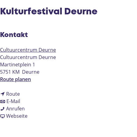
e
Kulturfestival Deurne
Kontakt
Cultuurcentrum Deurne
Cultuurcentrum Deurne
Martinetplein 1
5751 KM
Deurne
b
Route planen
i
b
s
Route
i
b
K
E-Mail
s
i
K
u
Anrufen
K
s
u
a
l
Webseite
u
K
l
b
t
l
u
t
K
u