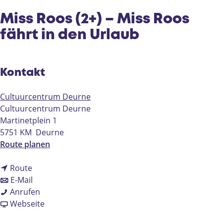
e
Miss Roos (2+) – Miss Roos
fährt in den Urlaub
Kontakt
Cultuurcentrum Deurne
Cultuurcentrum Deurne
Martinetplein 1
5751 KM
Deurne
b
Route planen
i
b
s
Route
i
b
M
E-Mail
s
i
M
i
Anrufen
M
s
i
a
s
Webseite
i
M
s
b
s