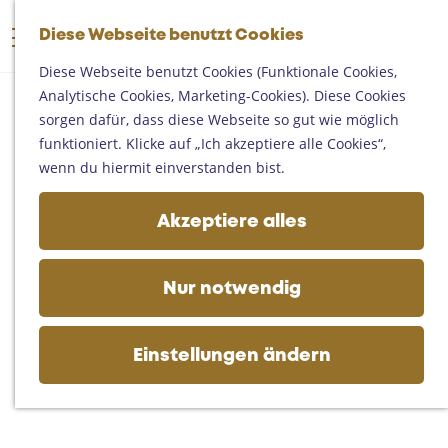
Someren
G
Asten
Diese Webseite benutzt Cookies
K
S
e
M
Deurne
a
u
h
Diese Webseite benutzt Cookies (Funktionale Cookies,
e
Gemert-Bakel
r
c
e
Analytische Cookies, Marketing-Cookies). Diese Cookies
n
Laarbeek
t
h
n
sorgen dafür, dass diese Webseite so gut wie möglich
ü
e
e
S
funktioniert. Klicke auf „Ich akzeptiere alle Cookies“,
Ihren Besuch planen
n
i
wenn du hiermit einverstanden bist.
Auf der Karte
e
Erreichbarkeit
z
Akzeptiere alles
Fremdenverkehrsbüros und
u
Informationsstellen
r
Geschäftlich
H
Nur notwendig
o
m
e
Einstellungen ändern
p
a
g