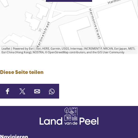
Leaflet
|
Powered by Esri | Esri, HERE, Garmin, USGS, Intermap, INCREMENT P, NRCAN, Esri Japan, METI,
Esri China (Hong Kong), NOSTRA, © OpenStreetMap contributors, and the GIS User Community
Diese Seite teilen
D
D
D
D
i
i
i
i
e
e
e
e
s
s
s
s
e
e
e
e
S
S
S
S
Navigieren