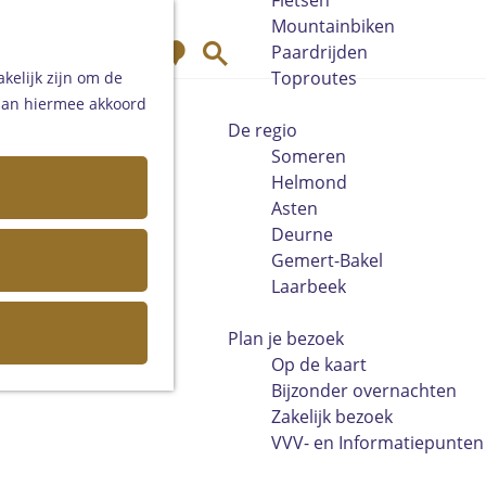
Fietsen
Mountainbiken
K
Z
Paardrijden
a
o
Toproutes
kelijk zijn om de
a
e
 aan hiermee akkoord
r
k
De regio
t
e
Someren
n
Helmond
Asten
Deurne
Gemert-Bakel
Laarbeek
Plan je bezoek
Op de kaart
Bijzonder overnachten
Zakelijk bezoek
VVV- en Informatiepunten