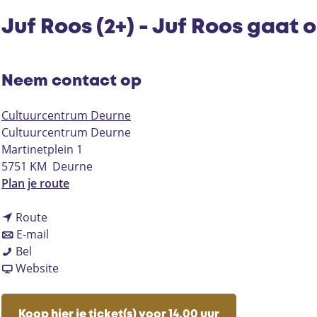
Juf Roos (2+) - Juf Roos gaat 
Neem contact op
Cultuurcentrum Deurne
Cultuurcentrum Deurne
Martinetplein 1
5751 KM
Deurne
n
Plan je route
a
n
a
Route
a
n
r
E-mail
J
a
a
J
Bel
u
r
a
v
u
Website
f
J
r
a
f
R
u
J
n
R
Koop hier je ticket(s) voor 14.00 uur