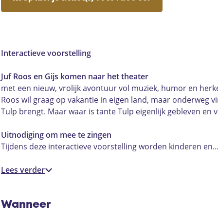
o
f
u
J
o
o
R
f
u
o
s
o
R
f
s
(
o
o
R
(
2
s
o
o
2
Interactieve voorstelling
+
(
s
o
+
)
2
(
s
)
Juf Roos en Gijs komen naar het theater
-
+
2
(
-
met een nieuw, vrolijk avontuur vol muziek, humor en herke
J
)
+
2
J
Roos wil graag op vakantie in eigen land, maar onderweg vin
u
-
)
+
u
Tulp brengt. Maar waar is tante Tulp eigenlijk gebleven en v
f
J
-
)
f
R
u
J
-
R
Uitnodiging om mee te zingen
o
f
u
J
o
Tijdens deze interactieve voorstelling worden kinderen en
o
R
f
u
o
s
o
R
f
s
Lees verder
g
o
o
R
g
a
s
o
o
a
a
g
s
o
a
Wanneer
t
a
g
s
t