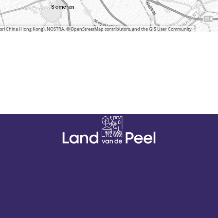
 Esri China (Hong Kong), NOSTRA, © OpenStreetMap contributors, and the GIS User Community