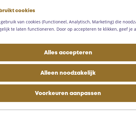
G
bruikt cookies
a
M
n
ebruik van cookies (Functioneel, Analytisch, Marketing) die noodza
e
a
lijk te laten functioneren. Door op accepteren te klikken, geef je
n
a
u
r
d
Alles accepteren
e
h
o
Alleen noodzakelijk
m
e
p
Voorkeuren aanpassen
a
g
e