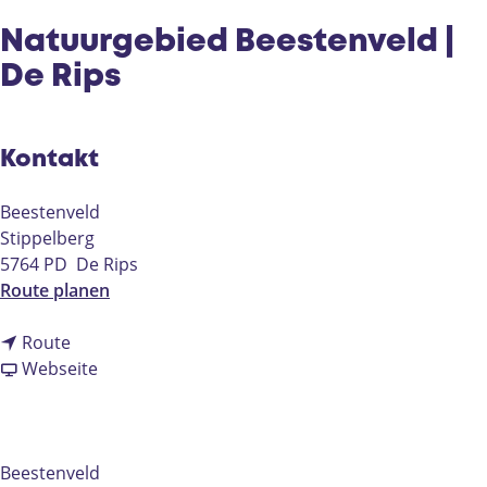
e
Natuurgebied Beestenveld |
De Rips
Kontakt
Beestenveld
Stippelberg
5764 PD
De Rips
b
Route planen
i
b
s
Route
i
a
N
Webseite
s
b
a
N
N
t
a
a
u
t
t
u
Beestenveld