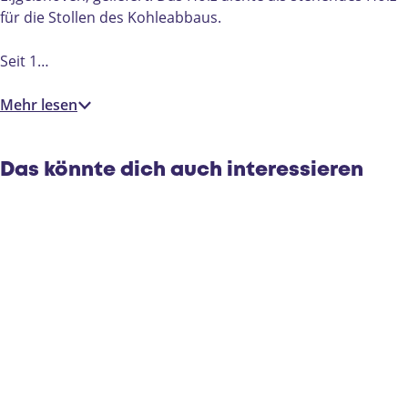
d
d
D
für die Stollen des Kohleabbaus.
|
|
e
D
D
R
Seit 1…
e
e
i
R
R
p
Mehr lesen
i
i
s
p
p
s
s
Das könnte dich auch interessieren