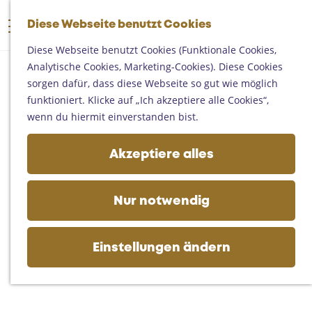
Someren
G
Asten
Diese Webseite benutzt Cookies
K
S
e
M
Deurne
a
u
h
Diese Webseite benutzt Cookies (Funktionale Cookies,
e
Gemert-Bakel
r
c
e
Analytische Cookies, Marketing-Cookies). Diese Cookies
n
Laarbeek
t
h
n
sorgen dafür, dass diese Webseite so gut wie möglich
ü
e
e
S
funktioniert. Klicke auf „Ich akzeptiere alle Cookies“,
Ihren Besuch planen
n
i
wenn du hiermit einverstanden bist.
Auf der Karte
e
Erreichbarkeit
z
Akzeptiere alles
Fremdenverkehrsbüros und
u
Informationsstellen
r
Geschäftlich
H
Nur notwendig
o
m
e
Einstellungen ändern
p
a
g