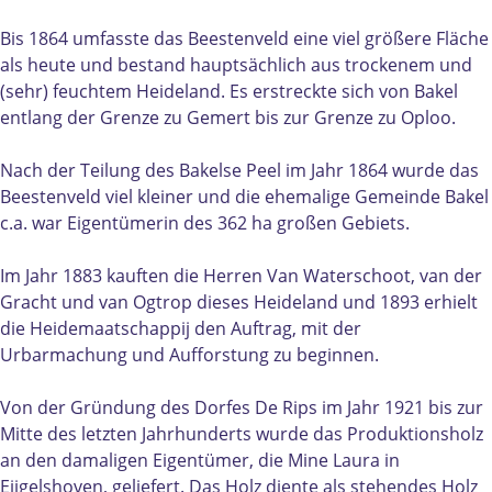
u
u
r
u
u
g
Bis 1864 umfasste das Beestenveld eine viel größere Fläche
r
r
e
als heute und bestand hauptsächlich aus trockenem und
g
g
b
(sehr) feuchtem Heideland. Es erstreckte sich von Bakel
e
e
i
entlang der Grenze zu Gemert bis zur Grenze zu Oploo.
b
b
e
i
i
d
Nach der Teilung des Bakelse Peel im Jahr 1864 wurde das
e
e
B
Beestenveld viel kleiner und die ehemalige Gemeinde Bakel
d
d
e
c.a. war Eigentümerin des 362 ha großen Gebiets.
B
B
e
e
e
s
Im Jahr 1883 kauften die Herren Van Waterschoot, van der
e
e
t
Gracht und van Ogtrop dieses Heideland und 1893 erhielt
s
s
e
die Heidemaatschappij den Auftrag, mit der
t
t
n
Urbarmachung und Aufforstung zu beginnen.
e
e
v
n
n
e
Von der Gründung des Dorfes De Rips im Jahr 1921 bis zur
v
v
l
Mitte des letzten Jahrhunderts wurde das Produktionsholz
e
e
d
an den damaligen Eigentümer, die Mine Laura in
l
l
|
Eijgelshoven, geliefert. Das Holz diente als stehendes Holz