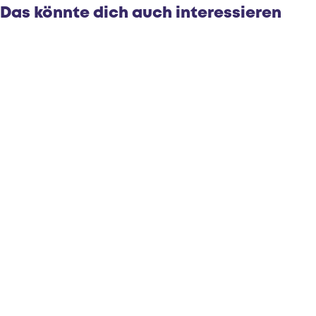
e
e
t
Das könnte dich auch interessieren
r
r
t
t