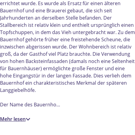
d
d
r
errichtet wurde. Es wurde als Ersatz für einen älteren
e
e
i
Bauernhof und eine Brauerei gebaut, die sich seit
r
r
j
Jahrhunderten an derselben Stelle befanden. Der
i
i
D
Stallbereich ist relativ klein und enthielt ursprünglich einen
j
j
e
Topfschuppen, in dem das Vieh untergebracht war. Zu dem
D
D
B
Bauernhof gehörte früher eine freistehende Scheune, die
e
e
l
inzwischen abgerissen wurde. Der Wohnbereich ist relativ
B
B
a
groß, da der Gasthof viel Platz brauchte. Die Verwendung
l
l
u
von hohen Backsteinfassaden (damals noch eine Seltenheit
a
a
w
für Bauernhäuser) ermöglichte große Fenster und eine
u
u
e
hohe Eingangstür in der langen Fassade. Dies verlieh dem
w
w
K
Bauernhof ein charakteristisches Merkmal der späteren
e
e
e
Langgiebelhöfe.
K
K
i
e
e
G
Der Name des Bauernho…
i
i
e
G
G
m
Mehr lesen
e
e
e
m
m
r