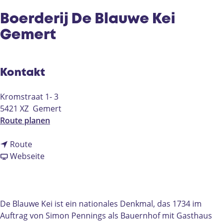
e
Boerderij De Blauwe Kei
Gemert
Kontakt
Kromstraat 1- 3
5421 XZ
Gemert
b
Route planen
i
b
s
Route
i
a
B
Webseite
s
b
o
B
B
e
o
o
r
e
e
d
De Blauwe Kei ist ein nationales Denkmal, das 1734 im
r
r
e
Auftrag von Simon Pennings als Bauernhof mit Gasthaus