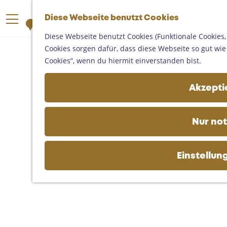
Someren
G
Asten
Diese Webseite benutzt Cookies
K
S
e
M
Deurne
a
u
h
Diese Webseite benutzt Cookies (Funktionale Cookies,
e
Gemert-Bakel
r
c
e
Cookies sorgen dafür, dass diese Webseite so gut wie m
n
Laarbeek
t
h
n
Cookies“, wenn du hiermit einverstanden bist.
ü
e
e
S
Ihren Besuch planen
n
i
Akzeptie
Auf der Karte
e
Erreichbarkeit
z
Fremdenverkehrsbüros und
u
Nur no
Informationsstellen
r
Geschäftlich
H
o
Einstellun
m
e
p
a
g