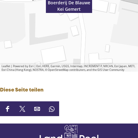
Boerderij De Blauwe
Kei Gemert
Leaflet
|
Powered by Esri | Esri, HERE, Garmin, USGS, Intermap, INCREMENT P, NRCAN, Esri Japan, METI,
Esri China (Hong Kong), NOSTRA, © OpenStreetMap contributors, and the GIS User Community
Diese Seite teilen
D
D
D
D
i
i
i
i
e
e
e
e
s
s
s
s