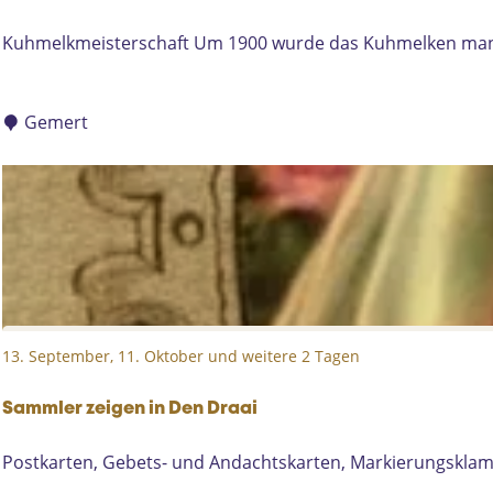
m
r
K
Kuhmelkmeisterschaft Um 1900 wurde das Kuhmelken manuel
e
n
u
r
e
h
t
m
Gemert
e
l
k
m
e
i
s
t
13. September, 11. Oktober und weitere 2 Tagen
e
r
s
Sammler zeigen in Den Draai
c
S
Postkarten, Gebets- und Andachtskarten, Markierungsklamm
h
a
a