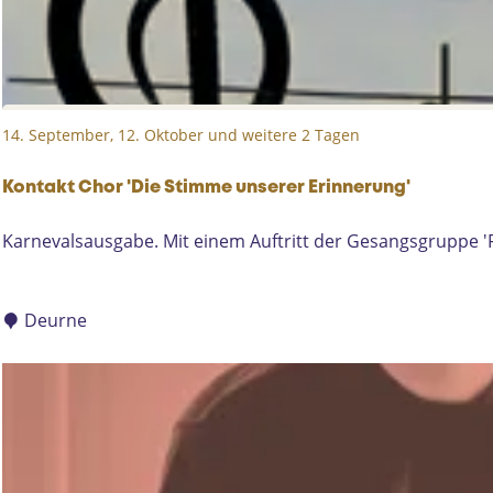
e
b
r
Q
t
u
2
i
0
z
14. September, 12. Oktober und weitere 2 Tagen
2
0
Kontakt Chor 'Die Stimme unserer Erinnerung'
K
Karnevalsausgabe. Mit einem Auftritt der Gesangsgruppe '
o
n
t
Deurne
a
k
t
C
h
o