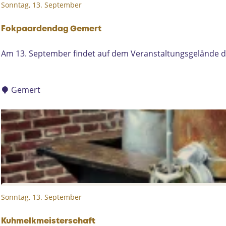
Sonntag, 13. September
n
/
S
Fokpaardendag Gemert
c
F
Am 13. September findet auf dem Veranstaltungsgelände de
h
o
o
k
l
p
Gemert
i
a
e
a
r
r
e
d
n
e
l
n
o
d
o
a
p
Sonntag, 13. September
g
D
G
e
e
Kuhmelkmeisterschaft
u