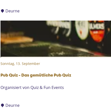
m
f
m
Deurne
t
l
e
r
z
e
i
g
e
Sonntag, 13. September
n
i
n
Pub Quiz - Das gemütliche Pub Quiz
D
P
Organisiert von Quiz & Fun Events
e
u
n
b
D
Q
Deurne
r