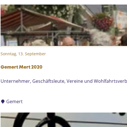
u
a
i
a
z
i
-
D
a
s
g
Sonntag, 13. September
e
m
ü
Gemert Mert 2020
t
G
Unternehmer, Geschäftsleute, Vereine und Wohlfahrtsverbä
l
e
i
m
c
e
Gemert
h
r
e
t
P
M
u