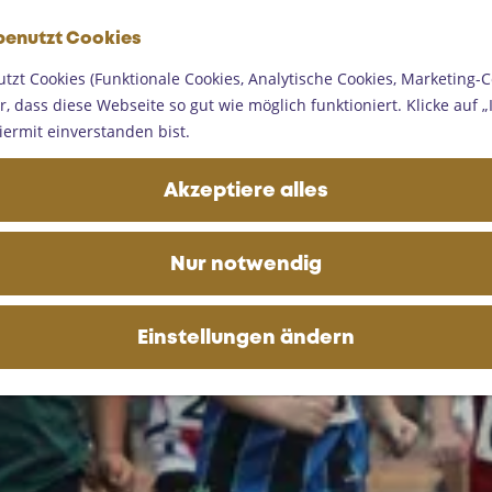
G
benutzt Cookies
e
M
h
tzt Cookies (Funktionale Cookies, Analytische Cookies, Marketing-C
e
e
, dass diese Webseite so gut wie möglich funktioniert. Klicke auf „I
n
altungen
n
iermit einverstanden bist.
ü
S
i
Morgen
Dieses Wochene
Akzeptiere alles
e
z
u
Nur notwendig
r
H
o
Einstellungen ändern
m
e
p
a
g