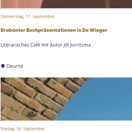
r
'
Donnerstag, 17. September
D
i
e
Brabanter Buchpräsentationen in De Wieger
S
B
Literarisches Café mit Autor Jilt Jorritsma
t
r
i
a
m
b
Deurne
m
a
e
n
u
t
n
e
s
r
e
B
r
u
e
c
r
Freitag, 18. September
h
E