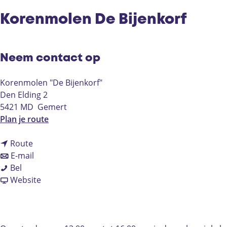
Korenmolen De Bijenkorf
Neem contact op
Korenmolen "De Bijenkorf"
Den Elding 2
5421 MD
Gemert
n
Plan je route
a
n
a
Route
a
n
r
E-mail
K
a
a
K
Bel
o
r
a
v
o
Website
r
K
r
a
r
e
o
K
n
e
n
r
o
K
n