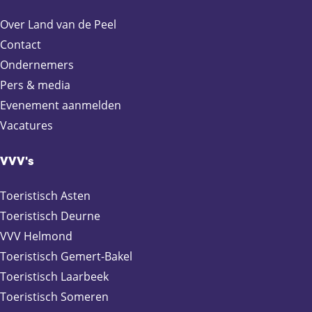
e
e
e
e
Over Land van de Peel
p
p
p
p
a
a
a
a
Contact
g
g
g
g
Ondernemers
i
i
i
i
Pers & media
n
n
n
n
Evenement aanmelden
a
a
a
a
Vacatures
o
o
o
o
p
p
p
p
F
X
e
W
VVV's
a
-
h
c
m
a
Toeristisch Asten
e
a
t
Toeristisch Deurne
b
i
s
VVV Helmond
o
l
A
Toeristisch Gemert-Bakel
o
p
Toeristisch Laarbeek
k
p
Toeristisch Someren