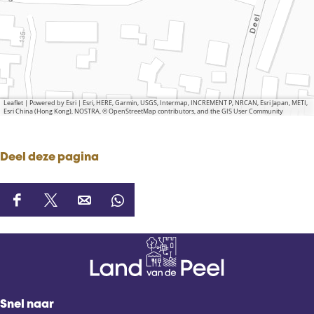
Leaflet
|
Powered by Esri | Esri, HERE, Garmin, USGS, Intermap, INCREMENT P, NRCAN, Esri Japan, METI,
Esri China (Hong Kong), NOSTRA, © OpenStreetMap contributors, and the GIS User Community
Deel deze pagina
D
D
D
D
e
e
e
e
e
e
e
e
l
l
l
l
d
d
d
d
e
e
e
e
Snel naar
z
z
z
z