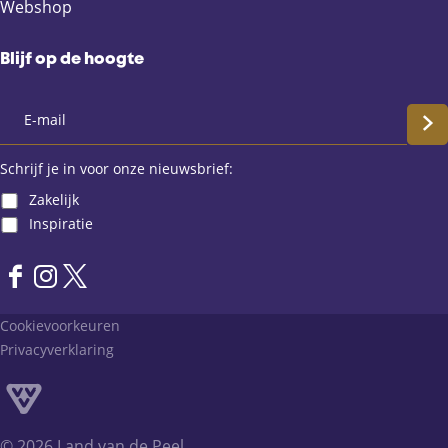
Webshop
Blijf op de hoogte
S
c
Schrijf je in voor onze nieuwsbrief:
Zakelijk
h
Inspiratie
r
F
I
X
i
a
n
L
Cookievoorkeuren
j
c
s
a
Privacyverklaring
e
t
n
f
b
a
d
o
g
v
j
o
r
a
© 2026 Land van de Peel