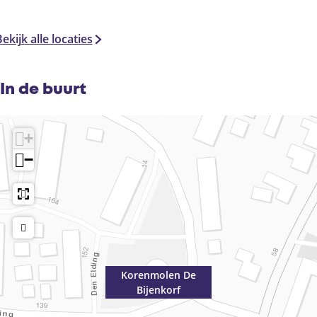
ekijk alle locaties
In de buurt
+
−
Korenmolen De
Bijenkorf