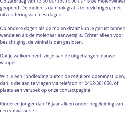
m
e
r
o
m
Op zaterdag van 13.00 uur tot 16.00 uur is de molenwinkel
o
n
e
r
o
geopend. De molen is dan ook gratis te bezichtigen, met
l
m
n
e
l
uitzondering van feestdagen.
e
o
m
n
e
n
l
o
m
n
Op andere dagen als de molen draait kun je gerust binnen
D
e
l
o
D
wandelen als de molenaar aanwezig is. Echter alleen voor
e
n
e
l
e
bezichtiging, de winkel is dan gesloten.
B
D
n
e
B
i
e
D
n
i
Dat je welkom bent, zie je aan de uitgehangen blauwe
j
B
e
D
j
wimpel.
e
i
B
e
e
n
j
i
B
n
Wilt je een rondleiding buiten de reguliere openingstijden,
k
e
j
i
k
dan is die aan te vragen via telefoon nr.0492-361656, of
o
n
e
j
o
plaats een verzoek op onze contactpagina.
r
k
n
e
r
f
o
k
n
f
Kinderen jonger dan 16 jaar alleen onder begeleiding van
r
o
k
een volwassene.
f
r
o
f
r