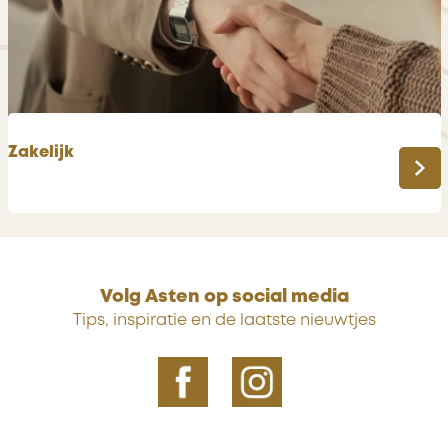
r
n
n
p
a
a
c
r
h
k
t
e
e
Zakelijk
r
n
e
Z
n
a
k
e
l
Volg Asten op social media
i
Tips, inspiratie en de laatste nieuwtjes
j
k