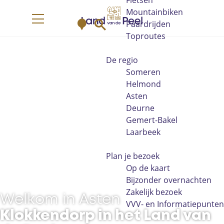
Fietsen
G
Mountainbiken
K
Z
a
Paardrijden
M
a
o
n
Toproutes
e
a
e
a
n
r
k
a
De regio
u
t
e
r
Someren
n
d
Helmond
e
Asten
h
Deurne
o
Gemert-Bakel
m
Laarbeek
e
p
Plan je bezoek
a
Op de kaart
g
Bijzonder overnachten
e
Zakelijk bezoek
Welkom in Asten
VVV- en Informatiepunten
Klokkendorp in het Land van