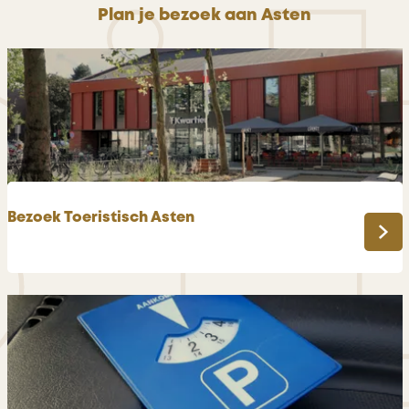
Plan je bezoek aan Asten
Bezoek Toeristisch Asten
B
e
z
o
e
k
T