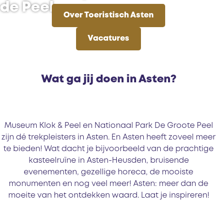
de Peel
Over Toeristisch Asten
O
Vacatures
v
e
V
r
a
T
c
Wat ga jij doen in Asten?
o
a
e
t
r
u
i
r
Museum Klok & Peel en Nationaal Park De Groote Peel
s
e
zijn dé trekpleisters in Asten. En Asten heeft zoveel meer
t
s
te bieden! Wat dacht je bijvoorbeeld van de prachtige
i
kasteelruïne in Asten-Heusden, bruisende
s
evenementen, gezellige horeca, de mooiste
c
monumenten en nog veel meer! Asten: meer dan de
h
moeite van het ontdekken waard. Laat je inspireren!
A