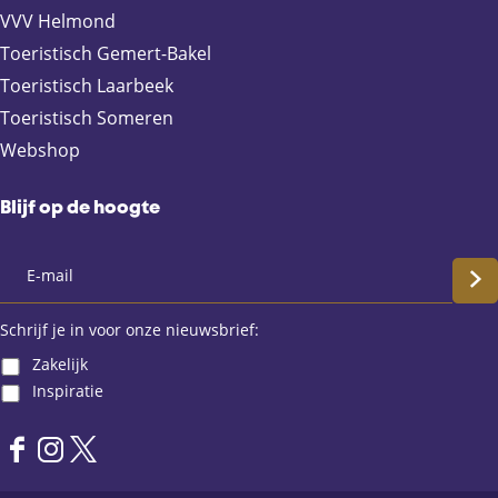
VVV Helmond
Toeristisch Gemert-Bakel
Toeristisch Laarbeek
Toeristisch Someren
Webshop
Blijf op de hoogte
S
c
Schrijf je in voor onze nieuwsbrief:
Zakelijk
h
Inspiratie
r
F
I
X
i
a
n
L