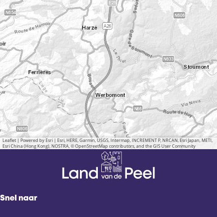
Leaflet
|
Powered by Esri | Esri, HERE, Garmin, USGS, Intermap, INCREMENT P, NRCAN, Esri Japan, METI,
Esri China (Hong Kong), NOSTRA, © OpenStreetMap contributors, and the GIS User Community
Snel naar