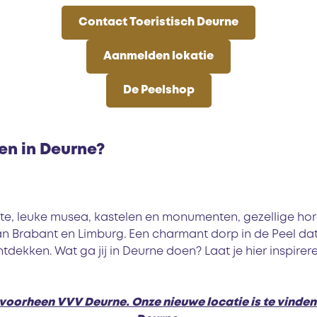
Contact Toeristisch Deurne
C
Aanmelden lokatie
o
n
A
De Peelshop
t
a
a
n
D
c
m
e
t
e
P
oen in Deurne?
T
l
e
o
d
e
e
e
l
r
n
s
mte, leuke musea, kastelen en monumenten, gezellige hore
i
l
h
n Brabant en Limburg. Een charmant dorp in de Peel da
s
o
o
tdekken. Wat ga jij in Deurne doen? Laat je hier inspirer
t
k
p
i
a
s
t
voorheen VVV Deurne. Onze nieuwe locatie is te vinden