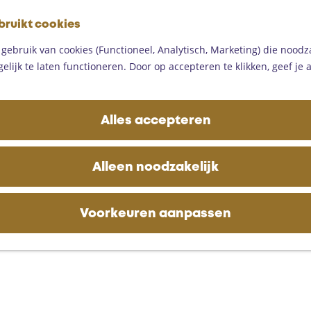
G
bruikt cookies
a
M
n
ebruik van cookies (Functioneel, Analytisch, Marketing) die noodza
e
a
lijk te laten functioneren. Door op accepteren te klikken, geef je
n
a
u
r
d
Alles accepteren
e
h
o
Alleen noodzakelijk
m
e
p
Voorkeuren aanpassen
a
g
e