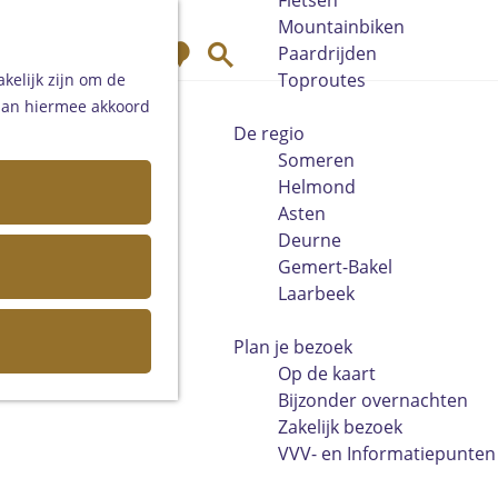
Fietsen
Mountainbiken
K
Z
Paardrijden
a
o
Toproutes
kelijk zijn om de
a
e
 aan hiermee akkoord
r
k
De regio
t
e
Someren
n
Helmond
Asten
Deurne
Gemert-Bakel
Laarbeek
Plan je bezoek
Op de kaart
Bijzonder overnachten
Zakelijk bezoek
VVV- en Informatiepunten