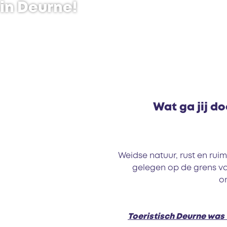
in Deurne!
Wat ga jij d
Weidse natuur, rust en rui
gelegen op de grens va
on
Toeristisch Deurne was 