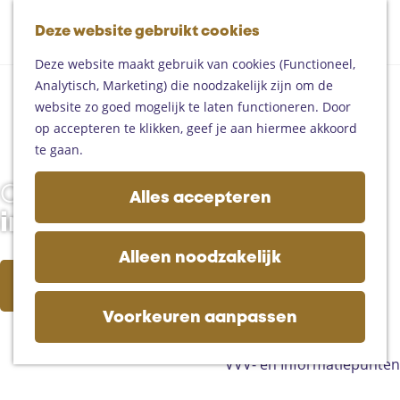
Fietsen
G
Mountainbiken
Deze website gebruikt cookies
K
Z
a
Paardrijden
M
a
o
n
Toproutes
Deze website maakt gebruik van cookies (Functioneel,
e
a
e
a
Analytisch, Marketing) die noodzakelijk zijn om de
n
r
k
a
De regio
website zo goed mogelijk te laten functioneren. Door
u
t
e
r
Someren
op accepteren te klikken, geef je aan hiermee akkoord
n
d
Helmond
te gaan.
e
Asten
h
Deurne
Cultuursnuiven doe je
Alles accepteren
o
Gemert-Bakel
in het Land van de Peel
m
Laarbeek
e
Alleen noodzakelijk
p
Plan je bezoek
Ontdek de kastelen en musea
a
Op de kaart
g
Voorkeuren aanpassen
Bijzonder overnachten
e
Zakelijk bezoek
VVV- en Informatiepunten