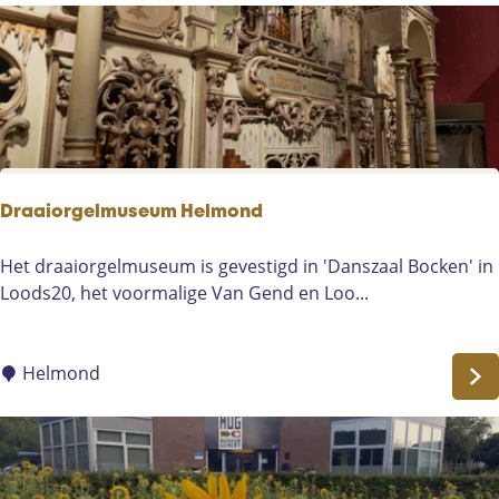
a
'
k
t
k
Z
e
u
r
s
t
e
r
Draaiorgelmuseum Helmond
k
e
D
Het draaiorgelmuseum is gevestigd in 'Danszaal Bocken' in
t
r
Loods20, het voormalige Van Gend en Loo...
e
a
B
a
a
i
Helmond
k
o
e
r
l
g
e