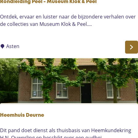
Rondleiding Peel - Museum Klok & Peel
l
R
Ontdek, ervaar en luister naar de bijzondere verhalen over
o
de collecties van Museum Klok & Peel....
n
d
l
Asten
e
i
d
i
n
g
P
e
e
Heemhuis Deurne
l
-
H
Dit pand doet dienst als thuisbasis van Heemkundekring
M
e
H.N. Ouwerling en beschikt over een oudhei...