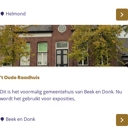
t
V
i
Helmond
s
s
e
r
M
u
s
e
u
't Oude Raadhuis
m
'
Dit is het voormalig gemeentehuis van Beek en Donk. Nu
t
wordt het gebruikt voor exposities,
O
u
d
Beek en Donk
e