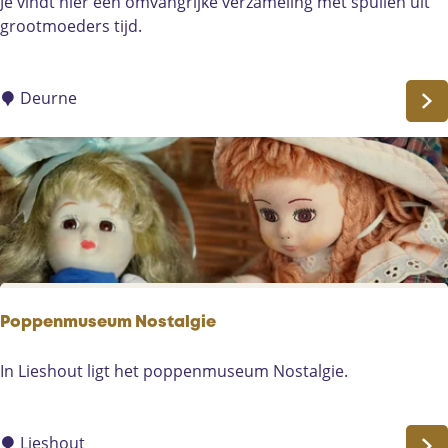
M
Je vindt hier een omvangrijke verzameling met spullen uit
u
grootmoeders tijd.
s
e
u
Deurne
m
M
'
n
H
ö
k
s
k
Poppenmuseum Nostalgie
e
P
In Lieshout ligt het poppenmuseum Nostalgie.
o
p
p
Lieshout