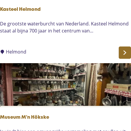
Kasteel Helmond
K
De grootste waterburcht van Nederland. Kasteel Helmond
a
staat al bijna 700 jaar in het centrum van...
s
t
e
Helmond
e
l
H
e
l
m
o
n
d
Museum M'n Hökske