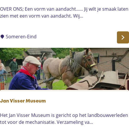
e
H
OVER ONS; Een vorm van aandacht...... Jij wilt je smaak laten
K
e
zien met een vorm van aandacht. Wij...
u
t
n
h
s
u
Someren-Eind
t
i
L
s
o
v
k
a
a
n
a
.
l
.
|
G
Jan Visser Museum
e
m
J
Het Jan Visser Museum is gericht op het landbouwverleden
e
a
tot voor de mechanisatie. Verzameling va...
r
n