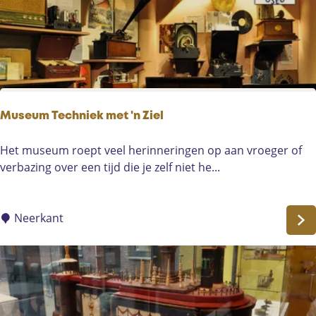
e
k
r
i
n
g
'
Museum Techniek met 'n Ziel
t
H
M
Het museum roept veel herinneringen op aan vroeger of
o
u
verbazing over een tijd die je zelf niet he...
f
s
v
e
a
u
Neerkant
n
m
L
T
i
e
e
c
s
h
s