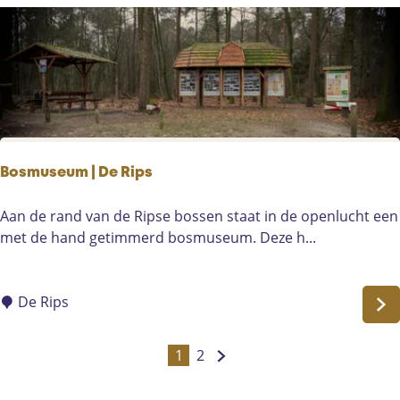
R
a
a
d
h
u
i
s
Bosmuseum | De Rips
B
Aan de rand van de Ripse bossen staat in de openlucht een
o
met de hand getimmerd bosmuseum. Deze h...
s
m
u
De Rips
s
e
1
2
H
G
G
u
u
a
a
m