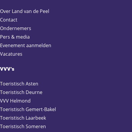
e
Over Land van de Peel
n
Contact
d
e
Ondernemers
r
Pers & media
Evenement aanmelden
Vacatures
VVV's
Toeristisch Asten
Toeristisch Deurne
VVV Helmond
Toeristisch Gemert-Bakel
Toeristisch Laarbeek
Toeristisch Someren