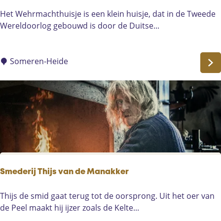
p
W
Het Wehrmachthuisje is een klein huisje, dat in de Tweede
e
e
Wereldoorlog gebouwd is door de Duitse...
l
h
v
r
o
m
Someren-Heide
o
a
r
c
k
h
i
t
n
h
d
u
e
i
r
s
e
j
Smederij Thijs van de Manakker
n
e
S
S
Thijs de smid gaat terug tot de oorsprong. Uit het oer van
o
m
de Peel maakt hij ijzer zoals de Kelte...
m
e