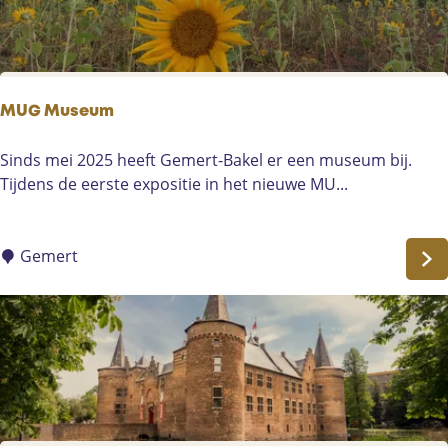
l
m
u
s
e
MUG Museum
u
m
M
Sinds mei 2025 heeft Gemert-Bakel er een museum bij.
H
U
Tijdens de eerste expositie in het nieuwe MU...
e
G
l
M
m
u
Gemert
o
s
n
e
d
u
m