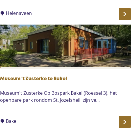
e
d
r
e
Helenaveen
e
r
n
i
-
j
H
T
e
h
i
i
d
j
e
s
v
Museum 't Zusterke te Bakel
a
n
M
Museum't Zusterke Op Bospark Bakel (Roessel 3), het
d
u
openbare park rondom St. Jozefsheil, zijn ve...
e
s
M
e
a
u
Bakel
n
m