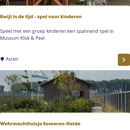
s
e
u
Kwijt in de tijd - spel voor kinderen
m
K
K
Speel met een groep kinderen een spannend spel in
l
w
Museum Klok & Peel
o
i
k
j
&
t
Asten
P
i
e
n
e
d
l
e
t
i
j
d
-
Wehrmachthuisje Someren-Heide
s