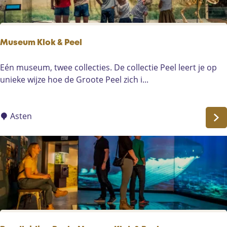
u
r
n
e
Museum Klok & Peel
M
Eén museum, twee collecties. De collectie Peel leert je op
u
unieke wijze hoe de Groote Peel zich i...
s
e
u
Asten
m
K
l
o
k
&
P
e
e