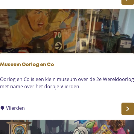
e
i
d
i
n
g
K
l
o
Museum Oorlog en Co
k
-
M
Oorlog en Co is een klein museum over de 2e Wereldoorlog
M
u
met name over het dorpje Vlierden.
u
s
s
e
e
u
Vlierden
u
m
m
O
K
o
l