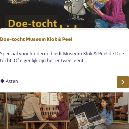
r
o
l
k
o
&
g
P
e
e
n
Doe-tocht Museum Klok & Peel
e
C
l
o
D
Speciaal voor kinderen biedt Museum Klok & Peel de Doe-
o
tocht. Of eigenlijk zijn het er twee: eent...
e
-
t
Asten
o
c
h
t
M
u