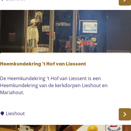
e
n
m
u
s
e
u
m
N
Heemkundekring 't Hof van Liessent
o
s
H
De Heemkundekring 't Hof van Liessent is een
t
e
Heemkundekring van de kerkdorpen Lieshout en
a
e
Mariahout.
l
m
g
k
i
u
Lieshout
e
n
d