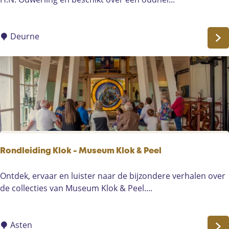
u
e
s
m
e
h
Deurne
u
u
m
i
K
s
l
D
o
e
k
u
&
r
P
n
e
e
Rondleiding Klok - Museum Klok & Peel
e
l
R
Ontdek, ervaar en luister naar de bijzondere verhalen over
o
de collecties van Museum Klok & Peel....
n
d
l
Asten