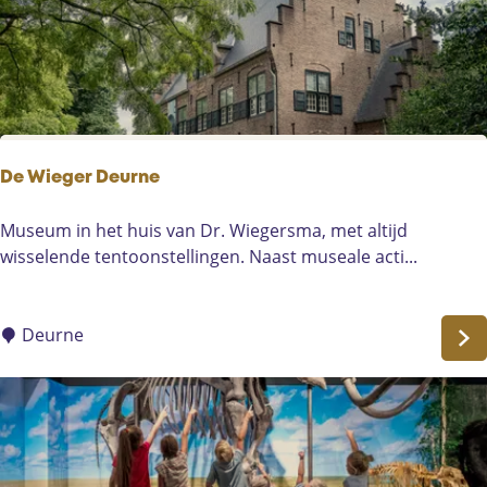
t
o
o
m
s
P
a
De Wieger Deurne
r
k
D
Museum in het huis van Dr. Wiegersma, met altijd
e
wisselende tentoonstellingen. Naast museale acti...
W
i
e
Deurne
g
e
r
D
e