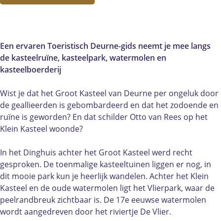
e
s
a
e
e
t
s
e
l
e
t
l
d
e
e
d
Een ervaren Toeristisch Deurne-gids neemt je mee langs
o
l
e
o
de kasteelruïne, kasteelpark, watermolen en
m
d
l
m
kasteelboerderij
e
o
d
e
i
m
o
i
Wist je dat het Groot Kasteel van Deurne per ongeluk door
n
e
m
n
de geallieerden is gebombardeerd en dat het zodoende en
w
i
e
w
ruïne is geworden? En dat schilder Otto van Rees op het
a
n
i
a
Klein Kasteel woonde?
n
w
n
n
d
a
w
d
In het Dinghuis achter het Groot Kasteel werd recht
e
n
a
e
gesproken. De toenmalige kasteeltuinen liggen er nog, in
l
d
n
l
dit mooie park kun je heerlijk wandelen. Achter het Klein
i
e
d
i
Kasteel en de oude watermolen ligt het Vlierpark, waar de
n
l
e
n
peelrandbreuk zichtbaar is. De 17e eeuwse watermolen
g
i
l
g
wordt aangedreven door het riviertje De Vlier.
D
n
i
D