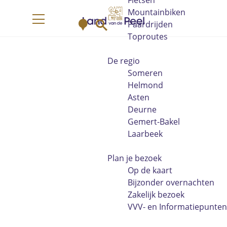
Fietsen
G
Mountainbiken
K
Z
a
Paardrijden
M
a
o
n
Toproutes
e
a
e
a
n
r
k
a
De regio
u
t
e
r
Someren
n
d
Helmond
e
Asten
h
Deurne
o
Gemert-Bakel
m
Laarbeek
e
p
Plan je bezoek
a
Op de kaart
g
Bijzonder overnachten
e
Zakelijk bezoek
VVV- en Informatiepunten