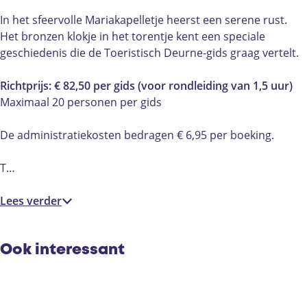
e
g
n
e
In het sfeervolle Mariakapelletje heerst een serene rust.
u
D
g
u
Het bronzen klokje in het torentje kent een speciale
r
e
D
r
geschiedenis die de Toeristisch Deurne-gids graag vertelt.
n
u
e
n
e
r
u
e
Richtprijs: € 82,50 per gids (voor rondleiding van 1,5 uur)
n
r
Maximaal 20 personen per gids
e
n
e
De administratiekosten bedragen € 6,95 per boeking.
T…
Lees verder
Ook interessant