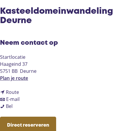
Kasteeldomeinwandeling
Deurne
Neem contact op
Startlocatie
Haageind 37
5751 BB
Deurne
n
Plan je route
a
n
a
Route
a
n
r
E-mail
K
a
a
K
Bel
a
r
a
a
s
K
r
s
Direct reserveren
t
a
K
t