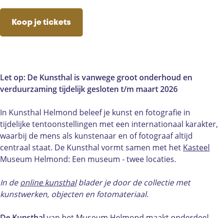
u
s
u
M
u
a
n
m
e
s
u
m
c
s
Koop je tickets
H
u
e
s
H
e
t
e
m
u
e
e
b
a
l
H
m
u
l
o
g
m
e
H
m
m
o
r
o
l
e
H
o
k
a
Let op: De Kunsthal is vanwege groot onderhoud en
n
m
l
e
n
M
m
verduurzaming tijdelijk gesloten t/m maart 2026
d
o
m
l
d
u
M
l
n
o
m
l
s
u
In Kunsthal Helmond beleef je kunst en fotografie in
o
d
n
o
o
e
s
tijdelijke tentoonstellingen met een internationaal karakter,
c
l
d
n
c
u
e
waarbij de mens als kunstenaar en of fotograaf altijd
a
o
l
d
a
m
u
centraal staat. De Kunsthal vormt samen met het
Kasteel
t
c
o
l
t
H
m
Museum Helmond: Een museum - twee locaties.
i
a
c
o
i
e
H
e
t
a
c
e
l
e
In de
online kunsthal
blader je door de collectie met
K
i
t
a
K
m
l
kunstwerken, objecten en fotomateriaal.
u
e
i
t
u
o
m
n
K
e
i
n
n
o
De Kunsthal
van het Museum Helmond maakt onderdeel