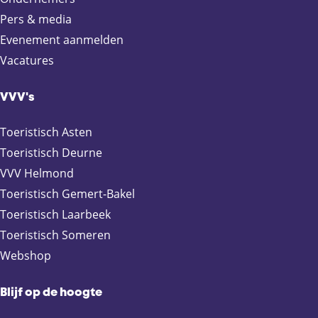
i
i
i
i
Pers & media
n
n
n
n
Evenement aanmelden
a
a
a
a
Vacatures
o
o
o
o
p
p
p
p
F
X
e
W
VVV's
a
-
h
c
m
a
Toeristisch Asten
e
a
t
Toeristisch Deurne
b
i
s
VVV Helmond
o
l
A
Toeristisch Gemert-Bakel
o
p
Toeristisch Laarbeek
k
p
Toeristisch Someren
Webshop
Blijf op de hoogte