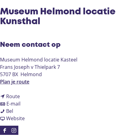
Museum Helmond locatie
Kunsthal
Neem contact op
Museum Helmond locatie Kasteel
Frans Joseph v Thielpark 7
5707 BX
Helmond
n
Plan je route
a
n
a
Route
a
n
r
E-mail
M
a
a
M
Bel
u
r
a
v
u
Website
s
M
r
a
s
e
u
M
n
e
F
I