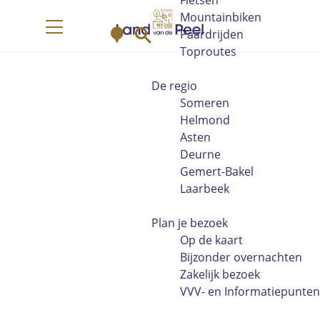
Fietsen
G
Mountainbiken
K
Z
a
Paardrijden
M
a
o
n
Toproutes
e
a
e
a
n
r
k
a
De regio
u
t
e
r
Someren
n
d
Helmond
e
Asten
h
Deurne
o
Gemert-Bakel
m
Laarbeek
e
p
Plan je bezoek
a
Op de kaart
g
Bijzonder overnachten
e
Zakelijk bezoek
VVV- en Informatiepunten