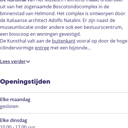
s
u
K
e
s
d
n
uit van het zogenaamde Boscotondocomplex in de
t
n
u
K
t
l
d
binnenstad van Helmond. Het complex is ontworpen door
h
s
n
u
h
o
l
de Italiaanse architect Adolfo Natalini. Er zijn naast de
a
t
s
n
a
c
o
museumlocatie onder andere ook een bestuurscentrum,
l
h
t
s
l
a
c
een bioscoop en woningen gevestigd.
a
h
t
t
a
De Kunsthal valt aan de
buitenkant
vooral op door de hoge
l
a
h
i
t
cilindervormige
entree
met een bijzonde…
l
a
e
i
l
K
e
Lees verder
u
K
n
u
s
n
Openingstijden
t
s
h
t
Elke maandag
a
h
gesloten
l
a
l
Elke dinsdag
10.00 - 17.00 uur