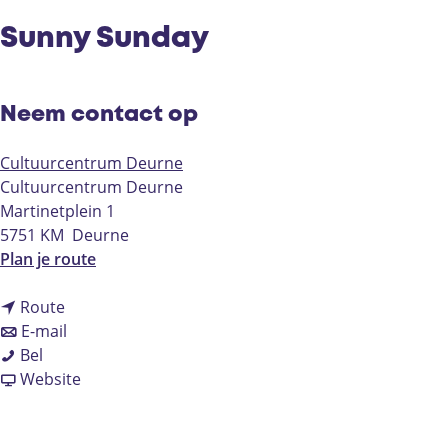
Sunny Sunday
Neem contact op
Cultuurcentrum Deurne
Cultuurcentrum Deurne
Martinetplein 1
5751 KM
Deurne
n
Plan je route
a
n
a
Route
a
n
r
E-mail
S
a
a
S
Bel
u
r
a
v
u
Website
n
S
r
a
n
n
u
S
n
n