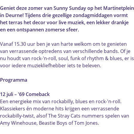
y
n
u
S
y
S
n
n
u
S
Geniet deze zomer van Sunny Sunday op het Martinetplein
u
y
n
n
u
in Deurne! Tijdens drie gezellige zondagmiddagen vormt
n
S
y
n
n
het terras het decor voor live muziek, een lekker drankje
d
u
S
y
d
en een ontspannen zomerse sfeer.
a
n
u
S
a
y
d
n
u
y
Vanaf 15.30 uur ben je van harte welkom om te genieten
a
d
n
van verrassende optredens van verschillende bands. Of je
y
a
d
nu houdt van rock-'n-roll, soul, funk of rhythm & blues, er is
y
a
voor iedere muziekliefhebber iets te beleven.
y
Programma
12 juli – '69 Comeback
Een energieke mix van rockabilly, blues en rock-'n-roll.
Klassiekers én moderne hits krijgen een verrassende
rockabilly-twist, alsof The Stray Cats nummers spelen van
Amy Winehouse, Beastie Boys of Tom Jones.