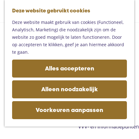
Fietsen
G
Mountainbiken
Deze website gebruikt cookies
K
Z
a
Paardrijden
M
a
o
n
Toproutes
Deze website maakt gebruik van cookies (Functioneel,
e
a
e
a
Analytisch, Marketing) die noodzakelijk zijn om de
n
r
k
a
De regio
website zo goed mogelijk te laten functioneren. Door op
u
t
e
r
Someren
accepteren te klikken, geef je aan hiermee akkoord te
n
d
Helmond
gaan.
e
Asten
h
Deurne
Alles accepteren
o
Gemert-Bakel
m
Laarbeek
e
Alleen noodzakelijk
p
Plan je bezoek
a
Op de kaart
g
Voorkeuren aanpassen
Bijzonder overnachten
e
Zakelijk bezoek
VVV- en Informatiepunten