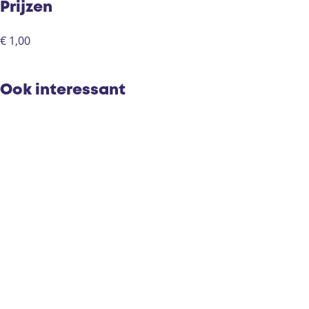
e
d
r
Prijzen
n
e
d
n
e
€ 1,00
n
Ook interessant