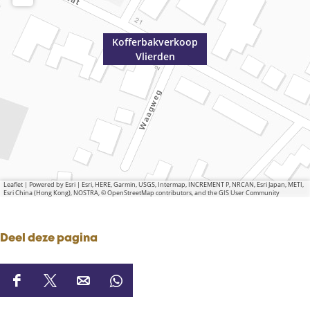
Kofferbakverkoop
Vlierden
Leaflet
|
Powered by Esri | Esri, HERE, Garmin, USGS, Intermap, INCREMENT P, NRCAN, Esri Japan, METI,
Esri China (Hong Kong), NOSTRA, © OpenStreetMap contributors, and the GIS User Community
Deel deze pagina
D
D
D
D
e
e
e
e