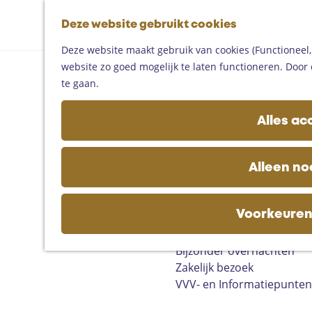
Fietsen
G
Mountainbiken
Deze website gebruikt cookies
K
Z
a
Paardrijden
M
a
o
n
Toproutes
Deze website maakt gebruik van cookies (Functioneel, 
e
a
e
a
website zo goed mogelijk te laten functioneren. Door 
n
r
k
a
De regio
te gaan.
u
t
e
r
Someren
n
d
Helmond
Alles ac
e
Asten
h
Deurne
o
Gemert-Bakel
Alleen no
m
Laarbeek
e
p
Voorkeuren
Plan je bezoek
a
Op de kaart
g
Bijzonder overnachten
e
Zakelijk bezoek
VVV- en Informatiepunten