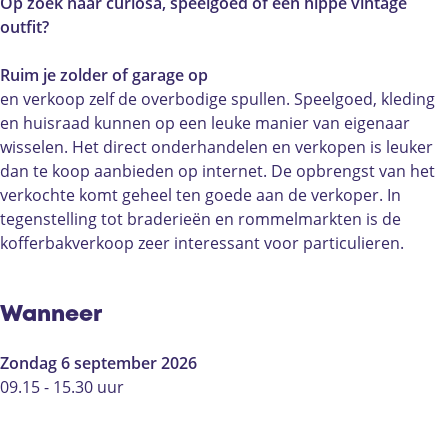
r
f
f
o
r
Op zoek naar curiosa, speelgoed of een hippe vintage
b
e
f
f
b
outfit?
a
r
e
f
a
k
b
r
e
k
Ruim je zolder of garage op
v
a
b
r
v
en verkoop zelf de overbodige spullen. Speelgoed, kleding
e
k
a
b
e
en huisraad kunnen op een leuke manier van eigenaar
r
v
k
a
r
wisselen. Het direct onderhandelen en verkopen is leuker
k
e
v
k
k
dan te koop aanbieden op internet. De opbrengst van het
o
r
e
v
o
verkochte komt geheel ten goede aan de verkoper. In
o
k
r
e
o
tegenstelling tot braderieën en rommelmarkten is de
p
o
k
r
p
kofferbakverkoop zeer interessant voor particulieren.
V
o
o
k
V
l
p
o
o
l
i
V
p
o
i
Wanneer
e
l
V
p
e
r
i
l
V
r
Zondag 6 september 2026
d
e
i
l
d
09.15 - 15.30 uur
e
r
e
i
e
n
d
r
e
n