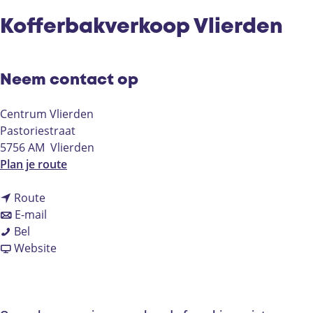
Kofferbakverkoop Vlierden
Neem contact op
Centrum Vlierden
Pastoriestraat
5756 AM
Vlierden
n
Plan je route
a
n
a
Route
a
n
r
E-mail
K
a
a
K
Bel
o
r
a
v
o
Website
f
K
r
a
f
f
o
K
n
f
e
f
o
K
e