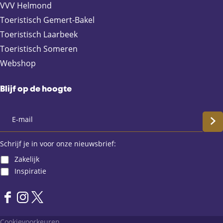
VVV Helmond
o
l
A
Toeristisch Gemert-Bakel
o
p
Toeristisch Laarbeek
k
p
Toeristisch Someren
Webshop
Blijf op de hoogte
S
c
Schrijf je in voor onze nieuwsbrief:
Zakelijk
h
Inspiratie
r
F
I
X
i
a
n
L
Cookievoorkeuren