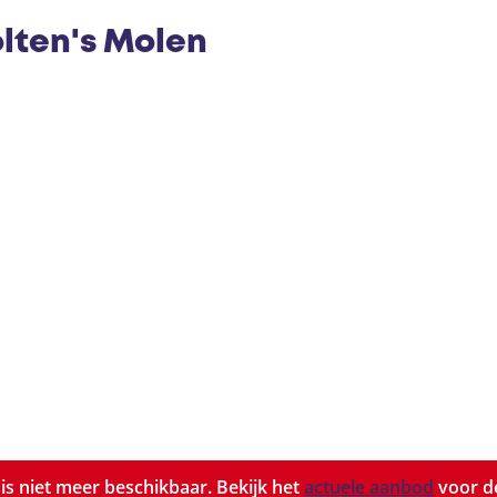
olten's Molen
t is niet meer beschikbaar. Bekijk het
actuele aanbod
voor de