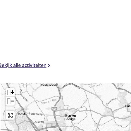
Bekijk alle activiteiten
+
−