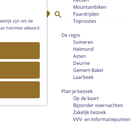
Fietsen
Mountainbiken
K
Z
Paardrijden
a
o
Toproutes
kelijk zijn om de
a
e
 aan hiermee akkoord
r
k
De regio
t
e
Someren
n
Helmond
Asten
Deurne
Gemert-Bakel
Laarbeek
Plan je bezoek
Op de kaart
Bijzonder overnachten
Zakelijk bezoek
VVV- en Informatiepunten