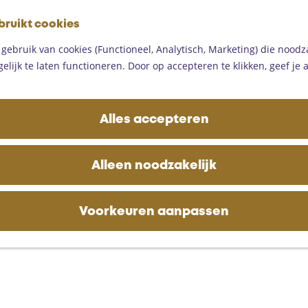
G
bruikt cookies
a
M
n
ebruik van cookies (Functioneel, Analytisch, Marketing) die noodza
e
a
lijk te laten functioneren. Door op accepteren te klikken, geef je
n
a
u
r
d
Alles accepteren
e
h
o
Alleen noodzakelijk
m
e
p
Voorkeuren aanpassen
a
g
e