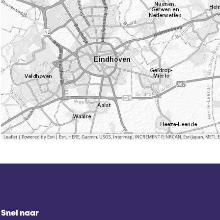
Leaflet
|
Powered by Esri | Esri, HERE, Garmin, USGS, Intermap, INCREMENT P, NRCAN, Esri Japan, METI,
Snel naar