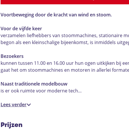
e
o
o
t
e
n
m
o
o
n
o
e
m
o
o
Voortbeweging door de kracht van wind en stoom.
u
n
e
m
u
d
o
n
e
d
Voor de vijfde keer
e
u
o
n
e
verzamelen liefhebbers van stoommachines, stationaire mo
t
d
u
o
t
begon als een kleinschalige bijeenkomst, is inmiddels uitge
e
e
d
u
e
c
t
e
d
c
Bezoekers
h
e
t
e
h
kunnen tussen 11.00 en 16.00 uur hun ogen uitkijken bij e
n
c
e
t
n
gaat het om stoommachines en motoren in allerlei formaten
i
h
c
e
i
e
n
h
c
e
Naast traditionele modelbouw
k
i
n
h
k
is er ook ruimte voor moderne tech…
b
e
i
n
b
i
k
e
i
i
Lees verder
j
b
k
e
j
H
i
b
k
H
o
j
i
b
o
Prijzen