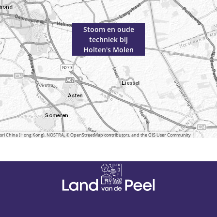
Stoom en oude
techniek bij
Holten's Molen
 Esri China (Hong Kong), NOSTRA, © OpenStreetMap contributors, and the GIS User Community