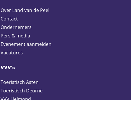
Over Land van de Peel
Contact
Ondernemers
Pers & media
Evenement aanmelden
Vacatures
VVV's
Toeristisch Asten
Toeristisch Deurne
VVV Helmond
Toeristisch Gemert-Bakel
Toeristisch Laarbeek
Toeristisch Someren