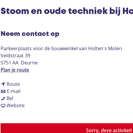
Stoom en oude techniek bij H
Neem contact op
Parkeerplaats voor de bouwwinkel van Holten's Molen
Veldstraat 39
5751 AA
Deurne
n
Plan je route
a
n
a
Route
a
n
r
E-mail
S
a
a
S
Bel
t
r
a
v
t
Website
o
S
r
a
o
o
t
S
n
o
m
o
t
S
m
Sorry, deze activitei