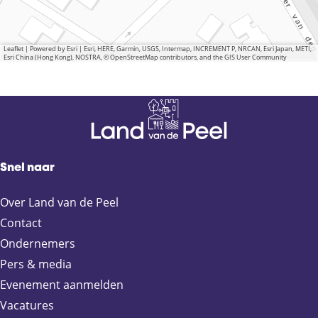
Leaflet
|
Powered by Esri | Esri, HERE, Garmin, USGS, Intermap, INCREMENT P, NRCAN, Esri Japan, METI,
Esri China (Hong Kong), NOSTRA, © OpenStreetMap contributors, and the GIS User Community
Snel naar
Over Land van de Peel
Contact
Ondernemers
Pers & media
Evenement aanmelden
Vacatures