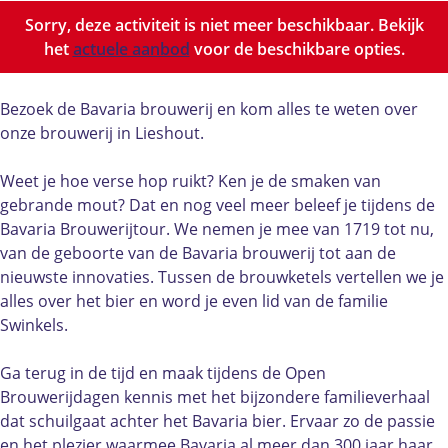
e
b
Sorry, deze activiteit is niet meer beschikbaar. Bekijk
n
r
het
actuele aanbod
voor de beschikbare opties.
b
o
r
u
o
w
Bezoek de Bavaria brouwerij en kom alles te weten over
u
e
onze brouwerij in Lieshout.
w
r
e
i
Weet je hoe verse hop ruikt? Ken je de smaken van
r
j
gebrande mout? Dat en nog veel meer beleef je tijdens de
i
d
Bavaria Brouwerijtour. We nemen je mee van 1719 tot nu,
j
a
van de geboorte van de Bavaria brouwerij tot aan de
d
g
nieuwste innovaties. Tussen de brouwketels vertellen we je
a
e
alles over het bier en word je even lid van de familie
g
n
Swinkels.
e
n
Ga terug in de tijd en maak tijdens de Open
Brouwerijdagen kennis met het bijzondere familieverhaal
dat schuilgaat achter het Bavaria bier. Ervaar zo de passie
en het plezier waarmee Bavaria al meer dan 300 jaar haar