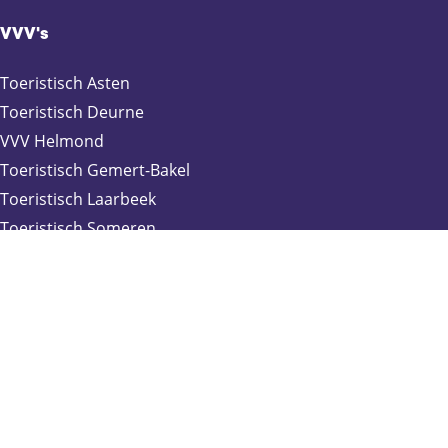
VVV's
Toeristisch Asten
Toeristisch Deurne
VVV Helmond
Toeristisch Gemert-Bakel
Toeristisch Laarbeek
Toeristisch Someren
Webshop
Blijf op de hoogte
S
c
Schrijf je in voor onze nieuwsbrief: