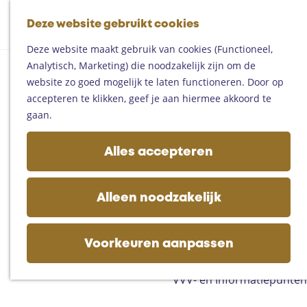
Fietsen
G
Mountainbiken
Deze website gebruikt cookies
K
Z
a
Paardrijden
M
a
o
n
Toproutes
Deze website maakt gebruik van cookies (Functioneel,
e
a
e
a
Analytisch, Marketing) die noodzakelijk zijn om de
n
r
k
a
De regio
website zo goed mogelijk te laten functioneren. Door op
u
t
e
r
Someren
accepteren te klikken, geef je aan hiermee akkoord te
n
d
Helmond
gaan.
e
Asten
h
Deurne
Alles accepteren
o
Gemert-Bakel
m
Laarbeek
e
Alleen noodzakelijk
p
Plan je bezoek
a
Op de kaart
g
Voorkeuren aanpassen
Bijzonder overnachten
e
Zakelijk bezoek
VVV- en Informatiepunten