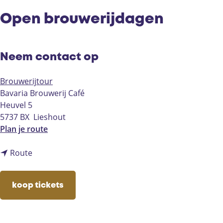
Open brouwerijdagen
Neem contact op
Brouwerijtour
Bavaria Brouwerij Café
Heuvel 5
5737 BX
Lieshout
n
Plan je route
a
n
a
Route
a
r
a
O
koop tickets
r
p
O
e
p
n