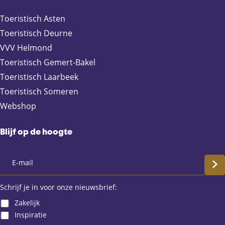
a
-
h
c
m
a
Toeristisch Asten
e
a
t
Toeristisch Deurne
b
i
s
VVV Helmond
o
l
A
Toeristisch Gemert-Bakel
o
p
Toeristisch Laarbeek
k
p
Toeristisch Someren
Webshop
Blijf op de hoogte
S
c
Schrijf je in voor onze nieuwsbrief:
Zakelijk
h
Inspiratie