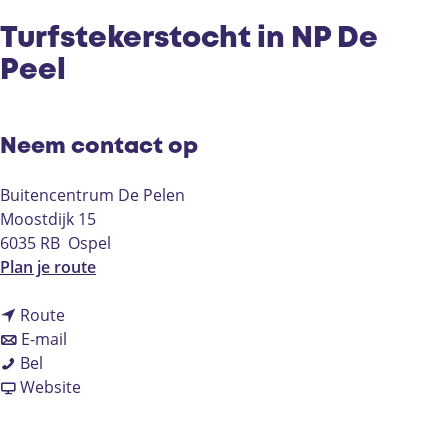
Turfstekerstocht in NP De
Peel
Neem contact op
Buitencentrum De Pelen
Moostdijk 15
6035 RB
Ospel
n
Plan je route
a
n
a
Route
a
n
r
E-mail
T
a
a
T
Bel
u
r
a
v
u
Website
r
T
r
a
r
f
u
T
n
f