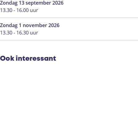
Zondag 13 september 2026
e
e
D
P
e
13.30 - 16.00 uur
e
P
e
D
e
l
e
P
e
l
Zondag 1 november 2026
e
e
P
13.30 - 16.30 uur
l
e
e
l
e
l
Ook interessant