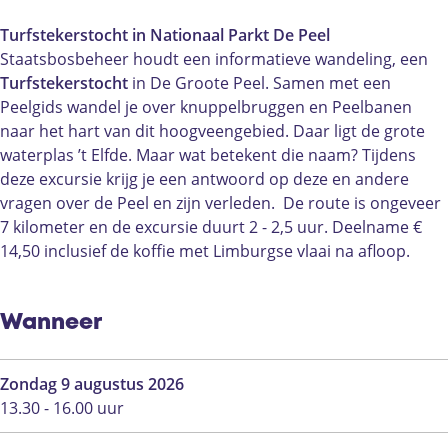
s
r
u
T
s
t
f
r
u
t
Turfstekerstocht in Nationaal Parkt De Peel
e
s
f
r
e
Staatsbosbeheer houdt een informatieve wandeling, een
k
t
s
f
k
Turfstekerstocht
in De Groote Peel. Samen met een
e
e
t
s
e
Peelgids wandel je over knuppelbruggen en Peelbanen
r
k
e
t
r
naar het hart van dit hoogveengebied. Daar ligt de grote
s
e
k
e
s
waterplas ’t Elfde. Maar wat betekent die naam? Tijdens
t
r
e
k
t
deze excursie krijg je een antwoord op deze en andere
o
s
r
e
o
vragen over de Peel en zijn verleden. De route is ongeveer
c
t
s
r
c
7 kilometer en de excursie duurt 2 - 2,5 uur. Deelname €
h
o
t
s
h
14,50 inclusief de koffie met Limburgse vlaai na afloop.
t
c
o
t
t
i
h
c
o
i
n
t
h
c
n
Wanneer
N
i
t
h
N
P
n
i
t
P
Zondag 9 augustus 2026
D
N
n
i
D
13.30 - 16.00 uur
e
P
N
n
e
P
D
P
N
P