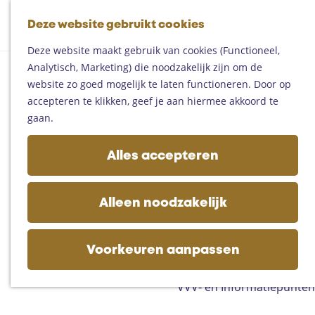
Fietsen
G
Mountainbiken
Deze website gebruikt cookies
K
Z
a
Paardrijden
M
a
o
n
Toproutes
Deze website maakt gebruik van cookies (Functioneel,
e
a
e
a
Analytisch, Marketing) die noodzakelijk zijn om de
n
r
k
a
De regio
website zo goed mogelijk te laten functioneren. Door op
u
t
e
r
Someren
accepteren te klikken, geef je aan hiermee akkoord te
n
d
Helmond
gaan.
e
Asten
h
Deurne
Alles accepteren
o
Gemert-Bakel
m
Laarbeek
e
Alleen noodzakelijk
p
Plan je bezoek
a
Op de kaart
g
Voorkeuren aanpassen
Bijzonder overnachten
e
Zakelijk bezoek
VVV- en Informatiepunten