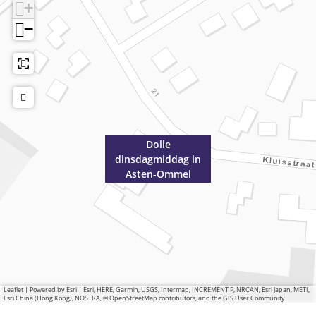
+
−
Dolle
dinsdagmiddag in
Asten-Ommel
Leaflet
|
Powered by Esri | Esri, HERE, Garmin, USGS, Intermap, INCREMENT P, NRCAN, Esri Japan, METI,
Esri China (Hong Kong), NOSTRA, © OpenStreetMap contributors, and the GIS User Community