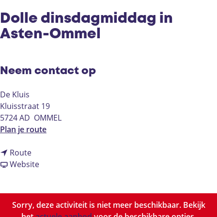
Dolle dinsdagmiddag in
Asten-Ommel
Neem contact op
De Kluis
Kluisstraat 19
5724 AD
OMMEL
n
Plan je route
a
n
a
Route
a
v
r
Website
a
a
D
r
n
o
D
D
l
Sorry, deze activiteit is niet meer beschikbaar. Bekijk
o
o
l
het
actuele aanbod
voor de beschikbare opties.