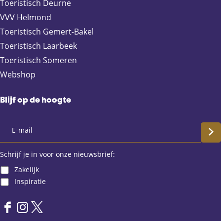
Toeristisch Deurne
VVV Helmond
Toeristisch Gemert-Bakel
Toeristisch Laarbeek
Toeristisch Someren
Webshop
Blijf op de hoogte
S
c
Schrijf je in voor onze nieuwsbrief:
Zakelijk
h
Inspiratie
r
F
I
X
i