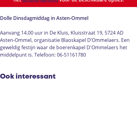
l
l
e
l
l
d
e
e
i
Dolle Dinsdagmiddag in Asten-Ommel
d
d
n
i
i
s
Aanvang 14.00 uur in De Kluis, Kluisstraat 19, 5724 AD
n
n
d
Asten-Ommel, organisatie Blaoskapel D’Ommelaers. Een
s
s
a
geweldig festijn waar de boerenkapel D'Ommelaers het
d
d
g
middelpunt is. Telefoon: 06-51161780
a
a
m
g
g
i
m
m
d
Ook interessant
i
i
d
d
d
a
d
d
g
a
a
i
g
g
n
i
i
A
n
n
s
A
A
t