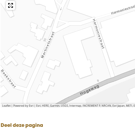
Leaflet
|
Powered by Esri | Esri, HERE, Garmin, USGS, Intermap, INCREMENT P, NRCAN, Esri Japan, METI,
Deel deze pagina