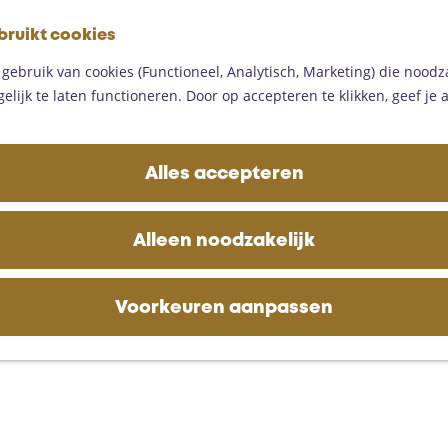
G
bruikt cookies
a
M
n
ebruik van cookies (Functioneel, Analytisch, Marketing) die noodza
e
a
lijk te laten functioneren. Door op accepteren te klikken, geef je
n
a
u
r
d
Alles accepteren
e
h
o
Alleen noodzakelijk
m
e
p
Voorkeuren aanpassen
a
g
e