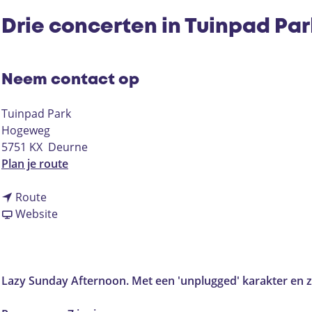
Drie concerten in Tuinpad Pa
Neem contact op
Tuinpad Park
Hogeweg
5751 KX
Deurne
n
Plan je route
a
n
a
Route
a
v
r
Website
a
a
D
r
n
r
D
D
i
r
r
e
Lazy Sunday Afternoon. Met een 'unplugged' karakter en ze
i
i
c