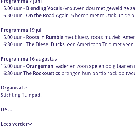
e
e
o
Programma 7 juni
c
c
n
15.00 uur -
Blending Vocals
(vrouwen dou met geweldige s
o
o
c
16.30 uur -
On the Road Again
, 5 heren met muziek uit de 
n
n
e
c
c
r
Programma 19 juli
e
e
t
15.00 uur -
Roots 'n Rumble
met bluesy roots muziek, Americ
r
r
e
16:30 uur -
The Diesel Ducks
, een Americana Trio met veen 
t
t
n
e
e
i
Programma 16 augustus
n
n
n
15.00 uur -
Orangeman
, vader en zoon spelen op gitaar en
i
i
T
16:30 uur
The Rockoustics
brengen hun portie rock op twee 
n
n
u
T
T
i
Organisatie
u
u
n
Stichting Tuinpad.
i
i
p
n
n
a
De …
p
p
d
a
a
P
Lees verder
d
d
a