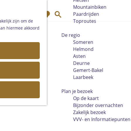
Fietsen
Mountainbiken
K
Z
Paardrijden
a
o
Toproutes
kelijk zijn om de
a
e
 aan hiermee akkoord
r
k
De regio
t
e
Someren
n
Helmond
Asten
Deurne
Gemert-Bakel
Laarbeek
Plan je bezoek
Op de kaart
Bijzonder overnachten
Zakelijk bezoek
VVV- en Informatiepunten