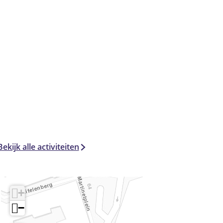
Bekijk alle activiteiten
+
−