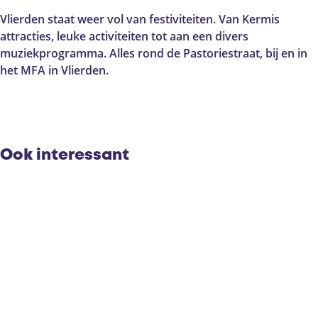
m
r
s
i
m
V
Vlierden staat weer vol van festiviteiten. Van Kermis
s
i
l
attracties, leuke activiteiten tot aan een divers
V
s
i
muziekprogramma. Alles rond de Pastoriestraat, bij en in
l
V
e
het MFA in Vlierden.
i
l
r
e
i
d
r
e
e
d
r
n
e
d
Ook interessant
n
e
n