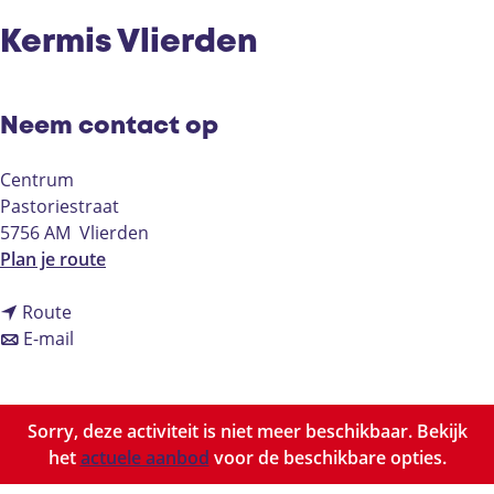
Kermis Vlierden
Neem contact op
Centrum
Pastoriestraat
5756 AM
Vlierden
n
Plan je route
a
n
a
Route
a
n
r
E-mail
a
a
K
r
a
e
K
r
r
Sorry, deze activiteit is niet meer beschikbaar. Bekijk
e
K
m
het
actuele aanbod
voor de beschikbare opties.
r
e
i