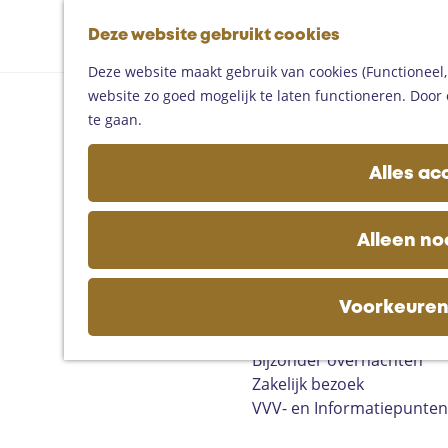
Fietsen
G
Mountainbiken
Deze website gebruikt cookies
K
Z
a
Paardrijden
M
a
o
n
Toproutes
Deze website maakt gebruik van cookies (Functioneel, 
e
a
e
a
website zo goed mogelijk te laten functioneren. Door 
n
r
k
a
De regio
te gaan.
u
t
e
r
Someren
n
d
Helmond
Alles ac
e
Asten
h
Deurne
o
Gemert-Bakel
Alleen no
m
Laarbeek
e
p
Voorkeuren
Plan je bezoek
a
Op de kaart
g
Bijzonder overnachten
e
Zakelijk bezoek
VVV- en Informatiepunten