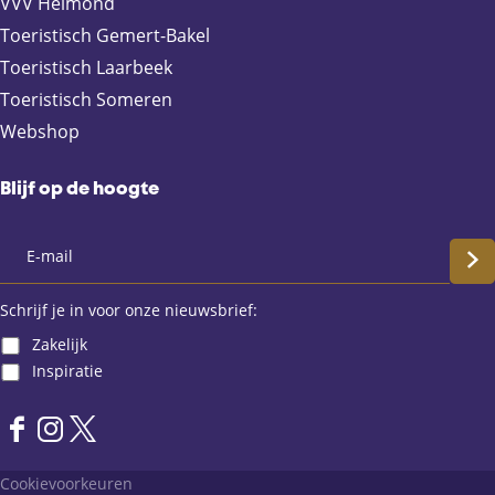
VVV Helmond
Toeristisch Gemert-Bakel
Toeristisch Laarbeek
Toeristisch Someren
Webshop
Blijf op de hoogte
S
c
Schrijf je in voor onze nieuwsbrief:
Zakelijk
h
Inspiratie
r
F
I
X
i
a
n
L
Cookievoorkeuren
j
c
s
a