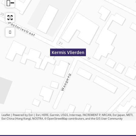
−
Kermis Vlierden
Leaflet
|
Powered by Esri | Esri, HERE, Garmin, USGS, Intermap, INCREMENT P, NRCAN, Esri Japan, METI,
Esri China (Hong Kong), NOSTRA, © OpenStreetMap contributors, and the GIS User Community