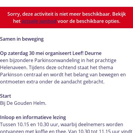
k
a
P
n
k
i
r
a
P
i
Sorry, deze activiteit is niet meer beschikbaar. Bekijk
n
k
r
a
n
het
actuele aanbod
voor de beschikbare opties.
s
i
k
r
s
o
n
i
k
o
n
s
n
i
n
Samen in beweging
w
o
s
n
w
a
n
o
s
a
Op zaterdag 30 mei organiseert Leef! Deurne
n
w
n
o
n
een bijzondere Parkinsonwandeling in het prachtige
d
a
w
n
d
Helenaveen. Tijdens deze ochtend staat het thema
e
n
a
w
e
Parkinson centraal en wordt het belang van bewegen en
l
d
n
a
l
ontmoeten extra onder de aandacht gebracht.
i
e
d
n
i
n
l
e
d
n
Start
g
i
l
e
g
Bij De Gouden Helm.
i
n
i
l
i
n
g
n
i
n
Inloop en informatieve lezing
H
i
g
n
H
Tussen 10.15 en 10.30 uur, waarbij deelnemers worden
e
n
i
g
e
ontvangen met koffie en thee. Van 10.30 tot 11.15 uur vindt