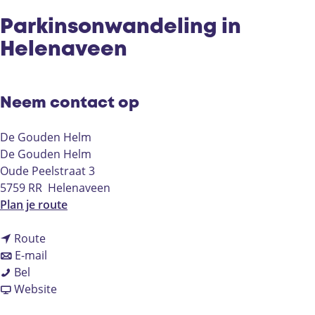
Parkinsonwandeling in
Helenaveen
Neem contact op
De Gouden Helm
De Gouden Helm
Oude Peelstraat 3
5759 RR
Helenaveen
n
Plan je route
a
n
a
Route
a
n
r
E-mail
P
a
a
P
Bel
a
r
a
v
a
Website
r
P
r
a
r