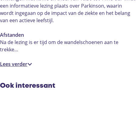
l
H
n
i
l
een informatieve lezing plaats over Parkinson, waarin
e
e
H
n
e
wordt ingegaan op de impact van de ziekte en het belang
n
l
e
H
n
van een actieve leefstijl.
a
e
l
e
a
v
n
e
l
v
Afstanden
e
a
n
e
e
Na de lezing is er tijd om de wandelschoenen aan te
e
v
a
n
e
trekke…
n
e
v
a
n
e
e
v
Lees verder
n
e
e
n
e
n
Ook interessant