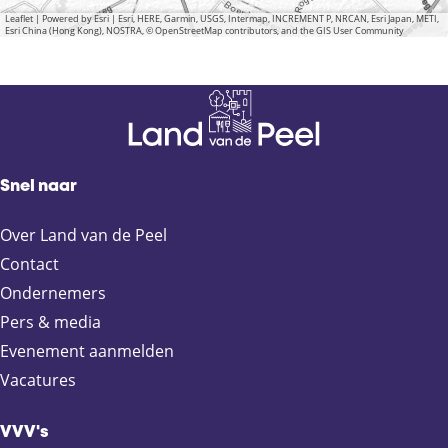
Leaflet
|
Powered by Esri | Esri, HERE, Garmin, USGS, Intermap, INCREMENT P, NRCAN, Esri Japan, METI,
Esri China (Hong Kong), NOSTRA, © OpenStreetMap contributors, and the GIS User Community
Snel naar
Over Land van de Peel
Contact
Ondernemers
Pers & media
Evenement aanmelden
Vacatures
VVV's