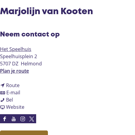
Marjolijn van Kooten
Neem contact op
Het Speelhuis
Speelhuisplein 2
5707 DZ
Helmond
n
Plan je route
a
n
a
Route
a
n
r
E-mail
M
a
a
M
Bel
a
r
a
v
a
Website
r
M
r
a
r
j
a
M
n
j
F
Y
I
X
o
r
a
M
o
a
o
n
H