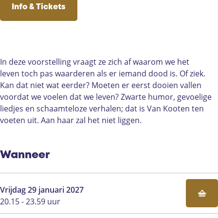
l
j
r
a
l
c
u
s
e
Info & Tickets
i
o
j
r
i
e
t
t
t
j
l
o
j
j
b
u
a
S
n
i
l
o
n
o
b
g
p
v
j
i
l
v
o
e
r
e
a
n
j
i
a
k
H
a
e
In deze voorstelling vraagt ze zich af waarom we het
n
v
n
j
n
H
e
m
l
leven toch pas waarderen als er iemand dood is. Of ziek.
K
a
v
n
K
e
t
H
h
Kan dat niet wat eerder? Moeten er eerst dooien vallen
o
n
a
v
o
t
S
e
u
voordat we voelen dat we leven? Zwarte humor, gevoelige
o
K
n
a
o
S
p
t
i
liedjes en schaamteloze verhalen; dat is Van Kooten ten
t
o
K
n
t
p
e
S
s
voeten uit. Aan haar zal het niet liggen.
e
o
o
K
e
e
e
p
n
t
o
o
n
e
l
e
e
t
o
l
h
e
Wanneer
n
e
t
h
u
l
n
e
u
i
h
n
i
s
u
Vrijdag 29 januari 2027
s
i
20.15 - 23.59 uur
s