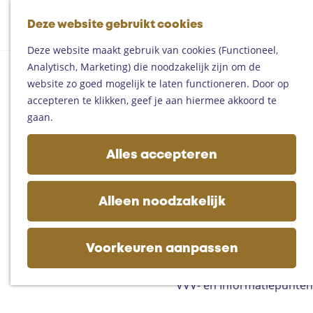
Fietsen
G
Mountainbiken
Deze website gebruikt cookies
K
Z
a
Paardrijden
M
a
o
n
Toproutes
Deze website maakt gebruik van cookies (Functioneel,
e
a
e
a
Analytisch, Marketing) die noodzakelijk zijn om de
n
r
k
a
De regio
website zo goed mogelijk te laten functioneren. Door op
u
t
e
r
Someren
accepteren te klikken, geef je aan hiermee akkoord te
n
d
Helmond
gaan.
e
Asten
h
Deurne
Alles accepteren
o
Gemert-Bakel
m
Laarbeek
e
Alleen noodzakelijk
p
Plan je bezoek
a
Op de kaart
g
Voorkeuren aanpassen
Bijzonder overnachten
e
Zakelijk bezoek
VVV- en Informatiepunten