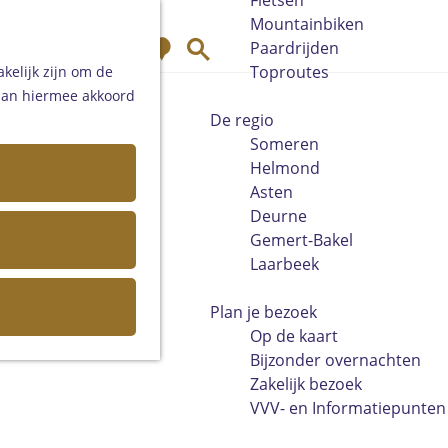
Fietsen
Mountainbiken
K
Z
Paardrijden
a
o
Toproutes
kelijk zijn om de
a
e
 aan hiermee akkoord
r
k
De regio
t
e
Someren
n
Helmond
Asten
Deurne
Gemert-Bakel
Laarbeek
Plan je bezoek
Op de kaart
Bijzonder overnachten
Zakelijk bezoek
VVV- en Informatiepunten