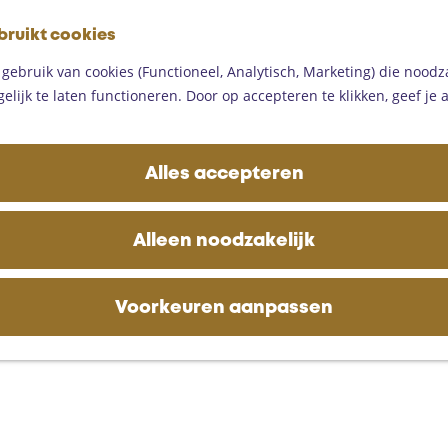
G
bruikt cookies
a
M
n
ebruik van cookies (Functioneel, Analytisch, Marketing) die noodza
e
a
lijk te laten functioneren. Door op accepteren te klikken, geef je
n
a
u
r
d
Alles accepteren
e
h
o
Alleen noodzakelijk
m
e
p
Voorkeuren aanpassen
a
g
e