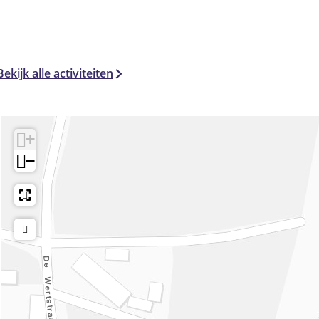
Bekijk alle activiteiten
+
−