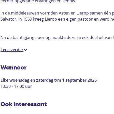
l
p
e
l
eerder opgedane ervaringen en kennis.
k
e
p
k
e
l
e
e
In de middeleeuwen vormden Asten en Lierop samen één par
r
k
l
r
Salvator. In 1569 kreeg Lierop een eigen pastoor en werd het
k
e
k
k
L
r
e
L
i
k
r
i
Na de tachtigjarige oorlog maakte deze streek deel uit van
e
L
k
e
r
i
L
r
Lees verder
o
e
i
o
p
r
e
p
i
o
r
i
Wanneer
s
p
o
s
o
i
p
o
Elke woensdag en zaterdag t/m 1 september 2026
p
s
i
p
13.30 - 17.00 uur
e
o
s
e
n
p
o
n
e
p
Ook interessant
n
e