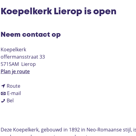
Koepelkerk Lierop is open
Neem contact op
Koepelkerk
offermansstraat 33
5715AM
Lierop
n
Plan je route
a
n
a
Route
a
n
r
E-mail
K
a
a
K
Bel
o
r
a
o
e
K
r
e
p
o
K
p
e
e
o
e
Deze Koepelkerk, gebouwd in 1892 in Neo-Romaanse stijl, is 