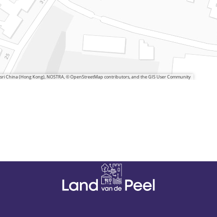
 Esri China (Hong Kong), NOSTRA, © OpenStreetMap contributors, and the GIS User Community