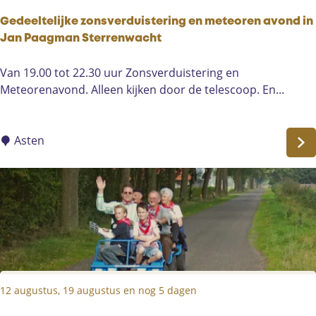
M
e
a
Gedeeltelijke zonsverduistering en meteoren avond in
n
r
Jan Paagman Sterrenwacht
a
k
u
G
Van 19.00 tot 22.30 uur Zonsverduistering en
t
g
e
Meteorenavond. Alleen kijken door de telescoop. En...
d
e
e
Asten
l
t
e
l
i
j
k
e
12 augustus, 19 augustus en nog 5 dagen
z
o