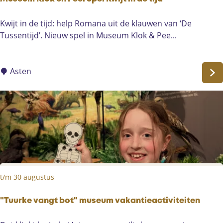
t
e
M
Kwijt in de tijd: help Romana uit de klauwen van ‘De
n
u
Tussentijd’. Nieuw spel in Museum Klok & Pee...
s
e
u
Asten
m
K
l
o
k
e
n
P
t/m 30 augustus
e
e
l
"Tuurke vangt bot" museum vakantieactiviteiten
S