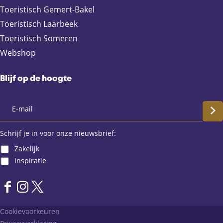
Toeristisch Gemert-Bakel
Toeristisch Laarbeek
Toeristisch Someren
Webshop
Blijf op de hoogte
S
c
Schrijf je in voor onze nieuwsbrief:
Zakelijk
h
Inspiratie
r
F
I
X
i
a
n
L
Cookievoorkeuren
j
c
s
a