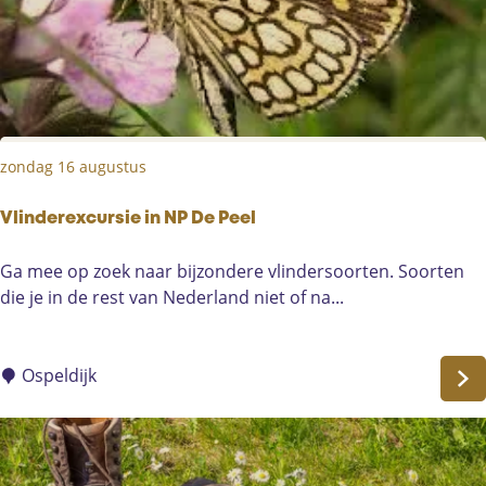
s
w
a
n
d
e
zondag 16 augustus
l
i
n
Vlinderexcursie in NP De Peel
g
V
Ga mee op zoek naar bijzondere vlindersoorten. Soorten
l
die je in de rest van Nederland niet of na...
I
i
V
n
N
d
Ospeldijk
A
e
s
r
t
e
e
x
n