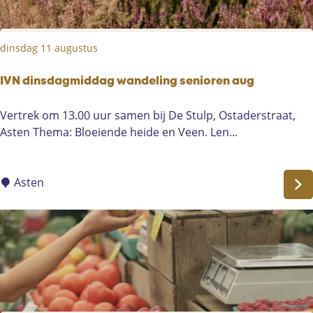
a
e
t
s
l
d
t
dinsdag 11 augustus
e
e
g
e
r
IVN dinsdagmiddag wandeling senioren aug
l
o
A
I
Vertrek om 13.00 uur samen bij De Stulp, Ostaderstraat,
e
s
V
Asten Thema: Bloeiende heide en Veen. Len...
n
t
N
e
e
d
v
n
i
Asten
i
n
n
s
g
d
e
a
r
g
s
m
i