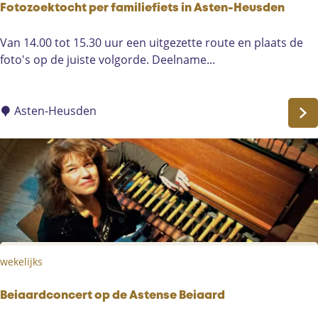
n
Fotozoektocht per familiefiets in Asten-Heusden
s
F
Van 14.00 tot 15.30 uur een uitgezette route en plaats de
v
o
foto's op de juiste volgorde. Deelname...
e
t
r
o
d
z
Asten-Heusden
u
o
i
e
s
k
t
t
e
o
r
c
i
h
n
t
g
wekelijks
p
e
e
n
r
Beiaardconcert op de Astense Beiaard
m
f
e