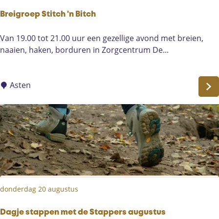
m
s
e
Breigroep Stitch 'n Bitch
t
r
i
B
Van 19.00 tot 21.00 uur een gezellige avond met breien,
e
v
r
naaien, haken, borduren in Zorgcentrum De...
n
a
e
l
i
g
Asten
r
o
e
p
S
t
i
t
donderdag 20 augustus
c
h
'
Dagje stappen met de Stappers augustus