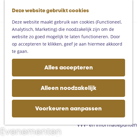
Fietsen
G
Mountainbiken
Deze website gebruikt cookies
K
Z
a
Paardrijden
M
a
o
n
Toproutes
Deze website maakt gebruik van cookies (Functioneel,
e
E
a
e
a
Analytisch, Marketing) die noodzakelijk zijn om de
n
v
r
k
a
De regio
website zo goed mogelijk te laten functioneren. Door
u
e
t
e
r
Someren
op accepteren te klikken, geef je aan hiermee akkoord
n
n
d
Helmond
te gaan.
e
e
Asten
m
h
Deurne
Alles accepteren
e
o
Gemert-Bakel
n
m
Laarbeek
t
e
Alleen noodzakelijk
e
p
Plan je bezoek
n
a
Op de kaart
g
Voorkeuren aanpassen
Bijzonder overnachten
e
Zakelijk bezoek
VVV- en Informatiepunten
Evenementen