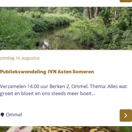
s
d
i
o
n
n
O
d
m
e
m
r
e
d
l
a
zondag 16 augustus
g
Publiekswandeling IVN Asten Someren
P
Verzamelen 14.00 uur Berken 2, Ommel. Thema: Alles wat
u
groeit en bloeit en ons steeds meer boeit...
b
l
i
Ommel
e
k