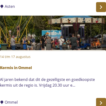
z
e
o
Asten
u
m
r
e
t
r
o
a
c
v
h
o
t
n
d
14 t/m 17 augustus
e
n
i
Kermis in Ommel
n
K
Al jaren bekend dat dit de gezelligste en goedkoopste
A
e
kermis uit de regio is. Vrijdag 20.30 uur e...
s
r
t
m
e
i
Ommel
n