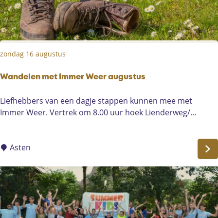
c
S
u
o
r
m
s
e
zondag 16 augustus
i
r
e
e
i
Wandelen met Immer Weer augustus
n
n
W
Liefhebbers van een dagje stappen kunnen mee met
N
a
Immer Weer. Vertrek om 8.00 uur hoek Lienderweg/...
P
n
D
d
e
e
Asten
P
l
e
e
e
n
l
m
e
t