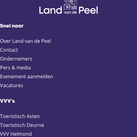
n
s
d
d
e
o
Snel naar
p
o
a
r
Over Land van de Peel
g
A
Contact
i
s
n
t
Ondernemers
a
e
Pers & media
n
Evenement aanmelden
Vacatures
VVV's
Toeristisch Asten
Toeristisch Deurne
VVV Helmond