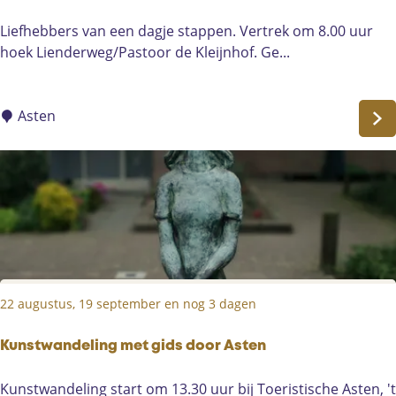
n
D
Liefhebbers van een dagje stappen. Vertrek om 8.00 uur
B
a
hoek Lienderweg/Pastoor de Kleijnhof. Ge...
i
g
t
j
c
e
Asten
h
s
t
a
p
p
e
n
m
22 augustus, 19 september en nog 3 dagen
e
t
d
Kunstwandeling met gids door Asten
e
K
Kunstwandeling start om 13.30 uur bij Toeristische Asten, 't
S