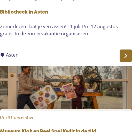
e
l
Bibliotheek in Asten
e
B
Zomerlezen: laat je verrassen! 11 juli t/m 12 augustus
e
i
gratis In de zomervakantie organiseren...
f
b
d
l
!
i
Asten
o
t
h
e
e
k
i
n
t/m 31 december
A
s
Museum Klok en Peel Spel Kwijt in de tijd