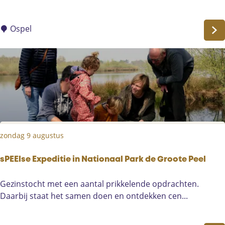
r
e
f
u
s
Ospel
m
t
v
e
a
k
k
e
a
r
n
s
t
t
i
o
e
zondag 9 augustus
c
a
h
c
t
sPEElse Expeditie in Nationaal Park de Groote Peel
t
i
i
s
Gezinstocht met een aantal prikkelende opdrachten.
n
v
P
Daarbij staat het samen doen en ontdekken cen...
N
i
E
P
t
E
D
e