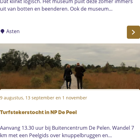
"
Dat klinkt logisch. Het museum puilt deze zomer immers
p
T
uit van botten en beenderen. Ook de museum...
e
u
l
u
K
r
Asten
w
k
i
e
j
v
t
a
i
n
n
g
d
t
e
b
t
9 augustus, 13 september en 1 november
o
i
t
j
"
Turfstekerstocht in NP De Peel
d
m
T
Aanvang 13.30 uur bij Buitencentrum De Pelen. Wandel 7
u
u
km met een Peelgids over knuppelbruggen en...
s