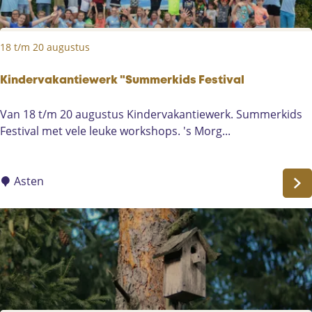
I
m
18 t/m 20 augustus
m
e
r
Kindervakantiewerk "Summerkids Festival
W
K
Van 18 t/m 20 augustus Kindervakantiewerk. Summerkids
e
i
Festival met vele leuke workshops. 's Morg...
e
n
r
d
a
e
Asten
u
r
g
v
u
a
s
k
t
a
u
n
s
t