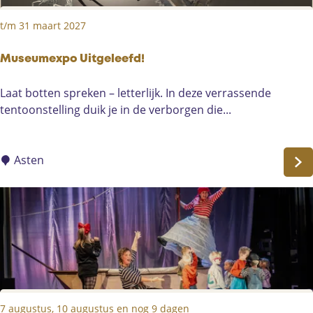
p
:
t/m 31 maart 2027
Museumexpo Uitgeleefd!
M
Laat botten spreken – letterlijk. In deze verrassende
u
tentoonstelling duik je in de verborgen die...
s
e
u
Asten
m
e
x
p
o
U
i
t
7 augustus, 10 augustus en nog 9 dagen
g