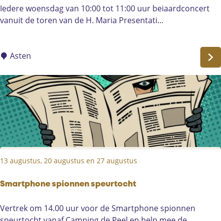
B
Iedere woensdag van 10:00 tot 11:00 uur beiaardconcert
a
t
e
vanuit de toren van de H. Maria Presentati...
m
e
i
i
o
a
l
r
a
Asten
i
e
r
e
n
d
f
a
c
i
v
o
e
o
n
t
n
c
s
d
e
i
i
r
n
n
13 augustus, 20 augustus en 27 augustus
t
A
J
o
s
a
p
Smartphone spionnen speurtocht
t
n
d
e
P
S
Vertrek om 14.00 uur voor de Smartphone spionnen
e
n
a
m
speurtocht vanaf Camping de Peel en help mee de...