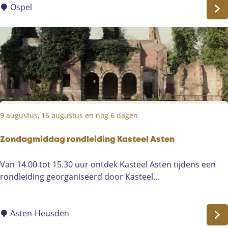
l
Ospel
e
i
s
P
t
e
e
e
E
e
n
x
l
p
e
d
i
9 augustus, 16 augustus en nog 6 dagen
t
i
e
Zondagmiddag rondleiding Kasteel Asten
i
Z
Van 14.00 tot 15.30 uur ontdek Kasteel Asten tijdens een
n
o
rondleiding georganiseerd door Kasteel...
N
n
a
d
t
a
Asten-Heusden
i
g
o