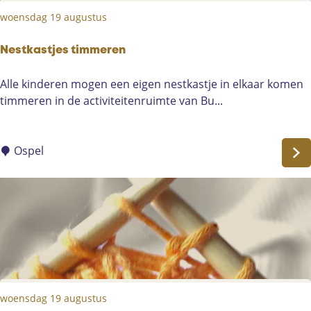
i
woensdag 19 augustus
e
w
e
Nestkastjes timmeren
r
N
Alle kinderen mogen een eigen nestkastje in elkaar komen
k
e
timmeren in de activiteitenruimte van Bu...
"
s
S
t
u
k
Ospel
m
a
m
s
e
t
r
j
k
e
i
s
d
t
s
i
F
woensdag 19 augustus
m
e