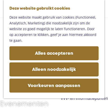
Fietsen
G
Mountainbiken
Deze website gebruikt cookies
K
Z
a
Paardrijden
M
a
o
n
Toproutes
Deze website maakt gebruik van cookies (Functioneel,
e
E
a
e
a
Analytisch, Marketing) die noodzakelijk zijn om de
n
v
r
k
a
De regio
website zo goed mogelijk te laten functioneren. Door
u
e
t
e
r
Someren
op accepteren te klikken, geef je aan hiermee akkoord
n
n
d
Helmond
te gaan.
e
e
Asten
m
h
Deurne
Alles accepteren
e
o
Gemert-Bakel
n
m
Laarbeek
t
e
Alleen noodzakelijk
e
p
Plan je bezoek
n
a
Op de kaart
g
Voorkeuren aanpassen
Bijzonder overnachten
e
Zakelijk bezoek
VVV- en Informatiepunten
Evenementen