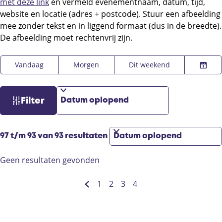
met deze link
en vermeld evenementnaam, datum, tijd,
website en locatie (adres + postcode). Stuur een afbeelding
mee zonder tekst en in liggend formaat (dus in de breedte).
De afbeelding moet rechtenvrij zijn.
W
S
W
Vandaag
Morgen
Dit weekend
K
a
o
a
i
n
r
t
e
n
t
z
Filter
s
e
e
o
d
e
e
e
a
r
r
S
k
97 t/m 93 van 93 resultaten
t
o
o
j
u
p
r
e
Geen resultaten gevonden
m
:
t
e
1
2
3
4
G
G
G
G
G
e
a
a
a
a
a
r
n
n
n
n
n
o