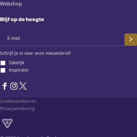
Webshop
Blijf op de hoogte
S
c
Schrijf je in voor onze nieuwsbrief:
Zakelijk
h
Inspiratie
r
F
I
X
i
a
n
L
Cookievoorkeuren
j
c
s
a
Privacyverklaring
e
t
n
f
b
a
d
o
g
v
j
o
r
a