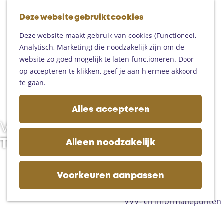
Fietsen
G
Mountainbiken
Deze website gebruikt cookies
K
Z
a
Paardrijden
M
a
o
n
Toproutes
Deze website maakt gebruik van cookies (Functioneel,
e
a
e
a
Analytisch, Marketing) die noodzakelijk zijn om de
n
r
k
a
De regio
website zo goed mogelijk te laten functioneren. Door
u
t
e
r
Someren
op accepteren te klikken, geef je aan hiermee akkoord
n
d
Helmond
te gaan.
e
Asten
h
Deurne
Alles accepteren
o
Gemert-Bakel
Vacatures bij
m
Laarbeek
e
Toeristisch Asten
Alleen noodzakelijk
p
Plan je bezoek
a
Op de kaart
g
Voorkeuren aanpassen
Bijzonder overnachten
e
Zakelijk bezoek
VVV- en Informatiepunten