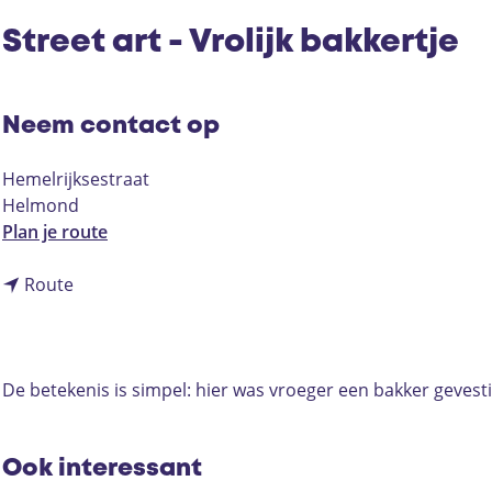
Street art - Vrolijk bakkertje
Neem contact op
Hemelrijksestraat
Helmond
n
Plan je route
a
n
a
Route
a
r
a
S
r
t
S
r
De betekenis is simpel: hier was vroeger een bakker gevest
t
e
r
e
e
t
Ook interessant