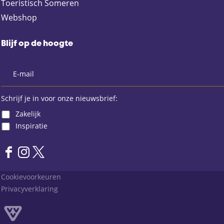
Toeristisch Someren
Webshop
Blijf op de hoogte
Schrijf je in voor onze nieuwsbrief:
Zakelijk
Inspiratie
F
I
X
a
n
L
Cookievoorkeuren
c
s
a
Privacyverklaring
e
t
n
b
a
d
o
g
v