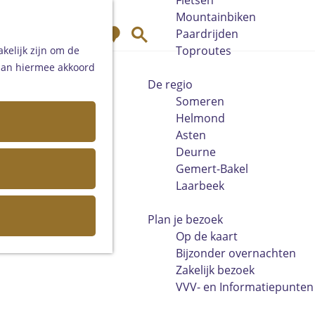
Fietsen
Mountainbiken
K
Z
Paardrijden
a
o
Toproutes
kelijk zijn om de
a
e
 aan hiermee akkoord
r
k
De regio
t
e
Someren
n
Helmond
Asten
Deurne
Gemert-Bakel
Laarbeek
Plan je bezoek
Op de kaart
Bijzonder overnachten
Zakelijk bezoek
VVV- en Informatiepunten