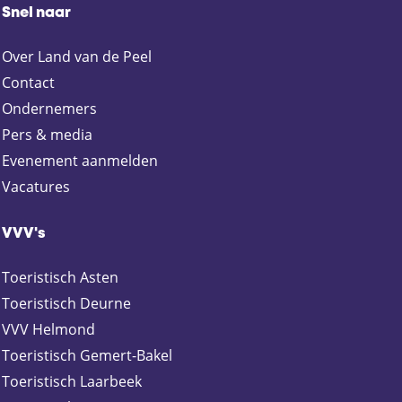
Snel naar
z
z
z
z
e
e
e
e
Over Land van de Peel
p
p
p
p
a
a
a
a
Contact
g
g
g
g
Ondernemers
i
i
i
i
Pers & media
n
n
n
n
Evenement aanmelden
a
a
a
a
Vacatures
o
o
o
o
p
p
p
p
F
X
e
W
VVV's
a
-
h
c
m
a
Toeristisch Asten
e
a
t
Toeristisch Deurne
b
i
s
VVV Helmond
o
l
A
Toeristisch Gemert-Bakel
o
p
Toeristisch Laarbeek
k
p