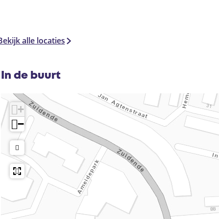
t
e
j
e
Bekijk alle locaties
In de buurt
+
−