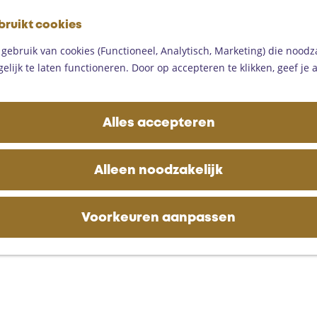
G
bruikt cookies
a
M
n
ebruik van cookies (Functioneel, Analytisch, Marketing) die noodza
e
a
lijk te laten functioneren. Door op accepteren te klikken, geef je
n
a
u
r
d
Alles accepteren
e
h
o
Alleen noodzakelijk
m
e
p
Voorkeuren aanpassen
a
g
e